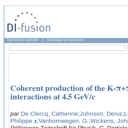
Recherche avancée
|
Historique de recherche
Coherent production of the K-π+π
interactions at 4.5 GeV/c
par
De Clercq, Catherine
;Johnson, Denis
;
Philippe
;Vanhomwegen, G.
;Wickens, Joh
Référence
Zeitschrift für Physik. C, Particl