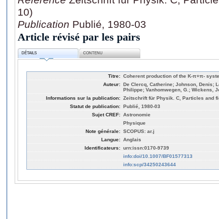
10)
Publication
Publié, 1980-03
Article révisé par les pairs
DÉTAILS
CONTENU
Titre:
Coherent production of the K-π+π- syste
Auteur:
De Clercq, Catherine; Johnson, Denis; 
Philippe; Vanhomwegen, G.; Wickens, J
Informations sur la publication:
Zeitschrift für Physik. C, Particles and fi
Statut de publication:
Publié, 1980-03
Sujet CREF:
Astronomie
Physique
Note générale:
SCOPUS: ar.j
Langue:
Anglais
Identificateurs:
urn:issn:0170-9739
info:doi/10.1007/BF01577313
info:scp/34250243644