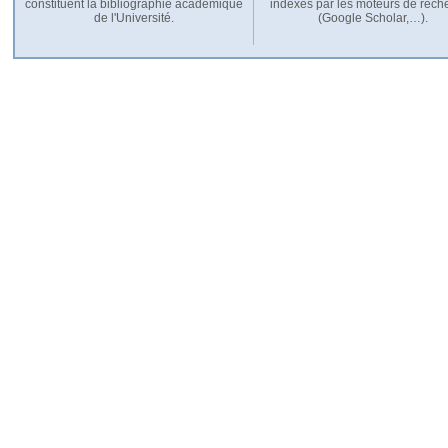
constituent la bibliographie académique
indexés par les moteurs de rech
de l'Université.
(Google Scholar,…).