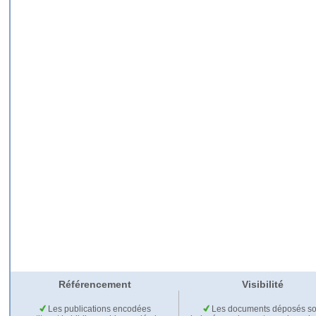
Référencement
Visibilité
Les publications encodées
Les documents déposés so