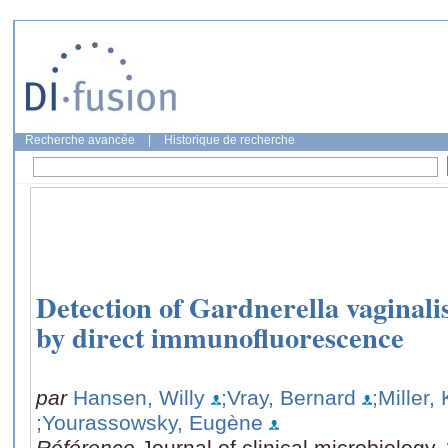
Recherche avancée
|
Historique de recherche
Detection of Gardnerella vaginali
by direct immunofluorescence
par
Hansen, Willy
;Vray, Bernard
;Miller,
;Yourassowsky, Eugène
Référence
Journal of clinical microbiology