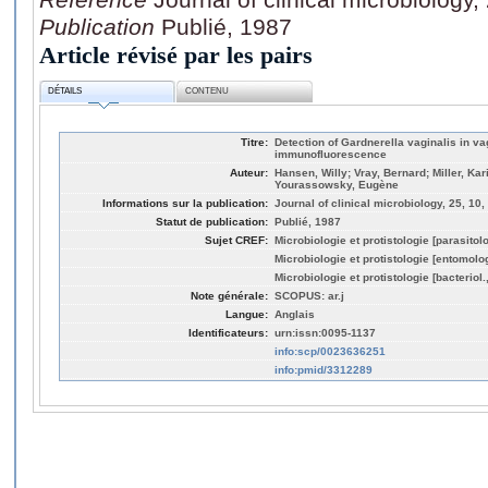
Publication
Publié, 1987
Article révisé par les pairs
DÉTAILS
CONTENU
Titre:
Detection of Gardnerella vaginalis in v
immunofluorescence
Auteur:
Hansen, Willy; Vray, Bernard; Miller, Kar
Yourassowsky, Eugène
Informations sur la publication:
Journal of clinical microbiology, 25, 10
Statut de publication:
Publié, 1987
Sujet CREF:
Microbiologie et protistologie [parasitol
Microbiologie et protistologie [entomolo
Microbiologie et protistologie [bacteriol
Note générale:
SCOPUS: ar.j
Langue:
Anglais
Identificateurs:
urn:issn:0095-1137
info:scp/0023636251
info:pmid/3312289