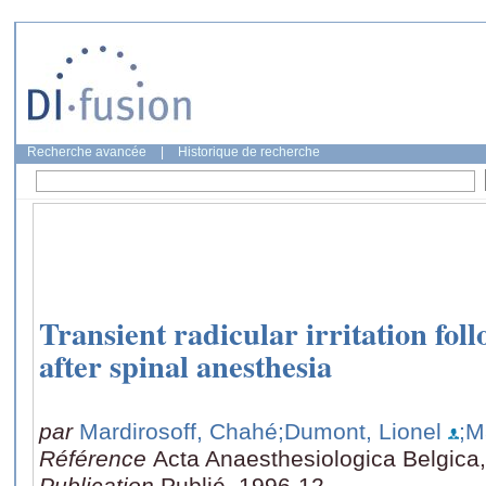
Recherche avancée
|
Historique de recherche
Transient radicular irritation fol
after spinal anesthesia
par
Mardirosoff, Chahé
;Dumont, Lionel
;M
Référence
Acta Anaesthesiologica Belgica,
Publication
Publié, 1996-12