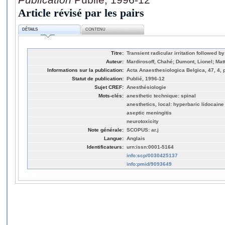
Article révisé par les pairs
DÉTAILS
CONTENU
Titre:
Transient radicular irritation followed b
Auteur:
Mardirosoff, Chahé; Dumont, Lionel; Mat
Informations sur la publication:
Acta Anaesthesiologica Belgica, 47, 4, 
Statut de publication:
Publié, 1996-12
Sujet CREF:
Anesthésiologie
Mots-clés:
anesthetic technique: spinal
anesthetics, local: hyperbaric lidocaine
aseptic meningitis
neurotoxicity
Note générale:
SCOPUS: ar.j
Langue:
Anglais
Identificateurs:
urn:issn:0001-5164
info:scp/0030425137
info:pmid/9093649