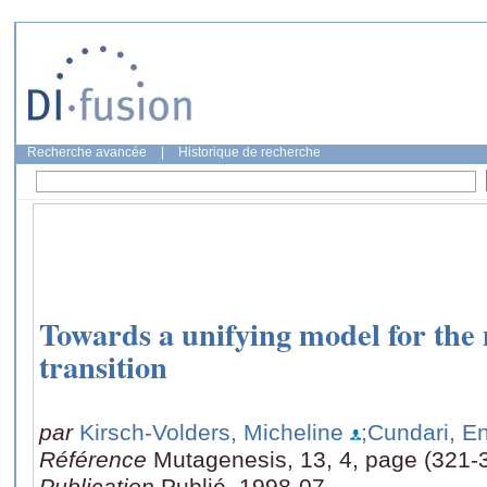
Recherche avancée
|
Historique de recherche
Towards a unifying model for th
transition
par
Kirsch-Volders, Micheline
;Cundari, En
Référence
Mutagenesis, 13, 4, page (321-
Publication
Publié, 1998-07