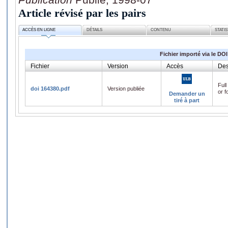
Article révisé par les pairs
ACCÈS EN LIGNE
DÉTAILS
CONTENU
STATI
Fichier importé via le DOI
Fichier
Version
Accès
Des
Full
doi 164380.pdf
Version publiée
or f
Demander un
tiré à part