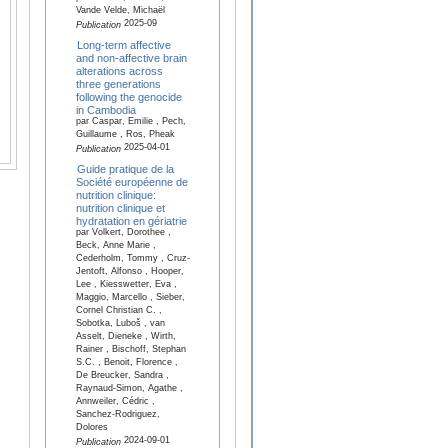
Vande Velde, Michaël
2025-09
Publication
Long-term affective
and non-affective brain
alterations across
three generations
following the genocide
in Cambodia
par Caspar, Emilie , Pech,
Guillaume , Ros, Pheak
2025-04-01
Publication
Guide pratique de la
Société européenne de
nutrition clinique:
nutrition clinique et
hydratation en gériatrie
par Volkert, Dorothee ,
Beck, Anne Marie ,
Cederholm, Tommy , Cruz-
Jentoft, Alfonso , Hooper,
Lee , Kiesswetter, Eva ,
Maggio, Marcello , Sieber,
Cornel Christian C. ,
Sobotka, Luboš , van
Asselt, Dieneke , Wirth,
Rainer , Bischoff, Stephan
S.C. , Benoit, Florence ,
De Breucker, Sandra ,
Raynaud-Simon, Agathe ,
Annweiler, Cédric ,
Sanchez-Rodriguez,
Dolores
2024-09-01
Publication