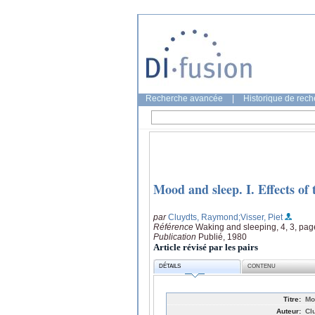
Recherche avancée
|
Historique de rec
Mood and sleep. I. Effects of 
par
Cluydts, Raymond
;Visser, Piet
Référence
Waking and sleeping, 4, 3, pag
Publication
Publié, 1980
Article révisé par les pairs
DÉTAILS
CONTENU
Titre:
Mo
Auteur:
Cl