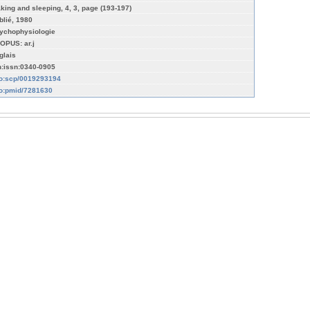
king and sleeping, 4, 3, page (193-197)
blié, 1980
ychophysiologie
OPUS: ar.j
glais
n:issn:0340-0905
fo:scp/0019293194
fo:pmid/7281630