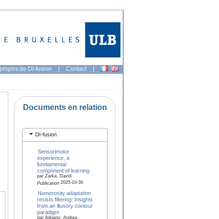
propos de DI-fusion
|
Contact
|
Documents en relation
DI-fusion
Sensorimotor
experience, a
fundamental
component of learning
par Zarka, David
2025-10-30
Publication
Numerosity adaptation
resists filtering: Insights
from an illusory contour
paradigm
par Adriano, Andrea ,