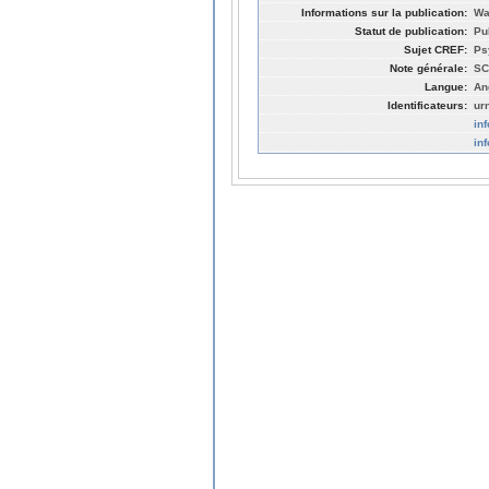
Informations sur la publication:
Wa
Statut de publication:
Pu
Sujet CREF:
Ps
Note générale:
SC
Langue:
An
Identificateurs:
ur
in
in