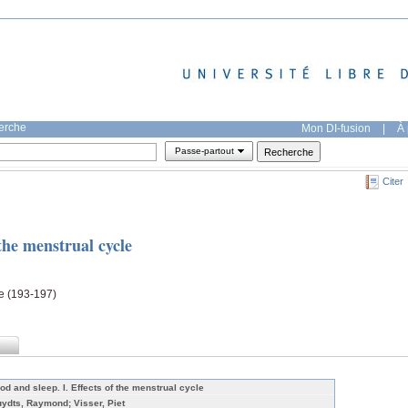
herche
Mon DI-fusion
|
À 
Passe-partout
Citer
the menstrual cycle
e (193-197)
od and sleep. I. Effects of the menstrual cycle
uydts, Raymond; Visser, Piet