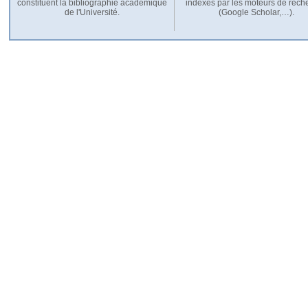
constituent la bibliographie académique
indexés par les moteurs de rech
de l'Université.
(Google Scholar,…).