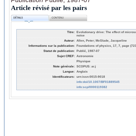
Article révisé par les pairs
DÉTAILS
CONTENU
Titre:
Evolutionary drive: The effect of micros
noise
Auteur:
Allen, Peter; McGlade, Jacqueline
Informations sur la publication:
Foundations of physics, 17, 7, page (72
Statut de publication:
Publié, 1987-07
Sujet CREF:
Astronomie
Physique
Note générale:
SCOPUS: ar.j
Langue:
Anglais
Identificateurs:
urn:issn:0015-9018
info:doi/10.1007/BF01889545
info:scp/0000119382