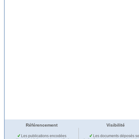
Référencement
Visibilité
Les publications encodées
Les documents déposés so