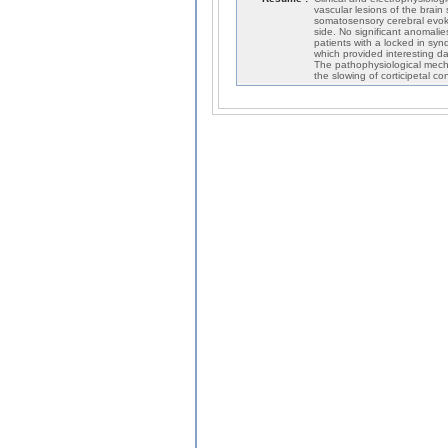
vascular lesions of the brain
somatosensory cerebral evok
side. No significant anomali
patients with a locked in sy
which provided interesting d
The pathophysiological mech
the slowing of corticipetal c