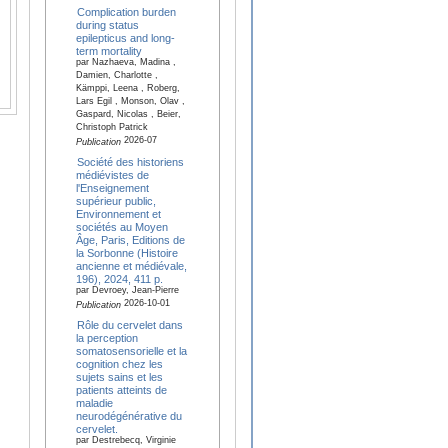
Complication burden
during status
epilepticus and long-
term mortality
par Nazhaeva, Madina ,
Damien, Charlotte ,
Kämppi, Leena , Roberg,
Lars Egil , Monson, Olav ,
Gaspard, Nicolas , Beier,
Christoph Patrick
2026-07
Publication
Société des historiens
médiévistes de
l'Enseignement
supérieur public,
Environnement et
sociétés au Moyen
Âge, Paris, Editions de
la Sorbonne (Histoire
ancienne et médiévale,
196), 2024, 411 p.
par Devroey, Jean-Pierre
2026-10-01
Publication
Rôle du cervelet dans
la perception
somatosensorielle et la
cognition chez les
sujets sains et les
patients atteints de
maladie
neurodégénérative du
cervelet.
par Destrebecq, Virginie