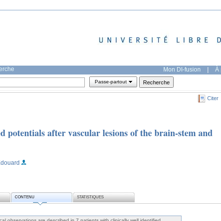
herche
Mon DI-fusion
|
À 
Passe-partout
Citer
 potentials after vascular lesions of the brain-stem and
Edouard
CONTENU
STATISTIQUES
cal observations are described in 7 patients with clinically well identified