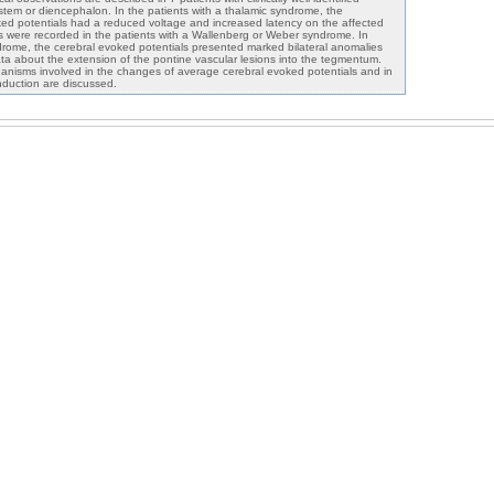
 stem or diencephalon. In the patients with a thalamic syndrome, the
ed potentials had a reduced voltage and increased latency on the affected
es were recorded in the patients with a Wallenberg or Weber syndrome. In
ndrome, the cerebral evoked potentials presented marked bilateral anomalies
ata about the extension of the pontine vascular lesions into the tegmentum.
anisms involved in the changes of average cerebral evoked potentials and in
onduction are discussed.