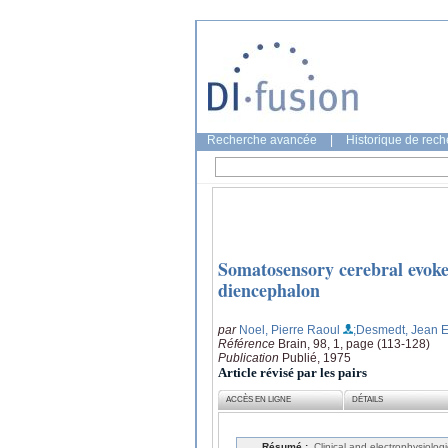
Recherche avancée
|
Historique de rec
Somatosensory cerebral evoked
diencephalon
par
Noel, Pierre Raoul
;Desmedt, Jean 
Référence
Brain, 98, 1, page (113-128)
Publication
Publié, 1975
Article révisé par les pairs
ACCÈS EN LIGNE
DÉTAILS
Résumé :
Clinical and electrophysiologi