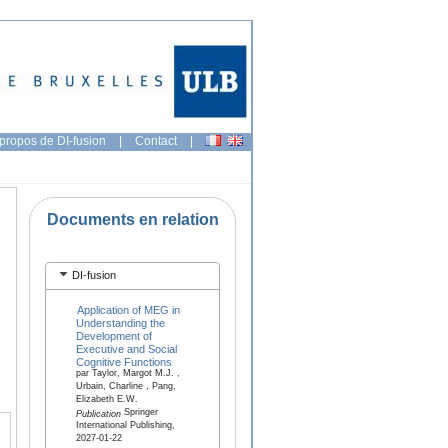
propos de DI-fusion
|
Contact
|
Documents en relation
DI-fusion
Application of MEG in
Understanding the
Development of
Executive and Social
Cognitive Functions
par Taylor, Margot M.J. ,
Urbain, Charline , Pang,
Elizabeth E.W.
Springer
Publication
International Publishing,
2027-01-22