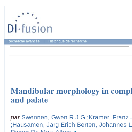
Recherche avancée
|
Historique de recherche
Mandibular morphology in complete
and palate
par
Swennen, Gwen R J G.
;Kramer, Franz 
;Hausamen, Jarg Erich
;Berten, Johannes 
Rainer
;De Mey, Albert