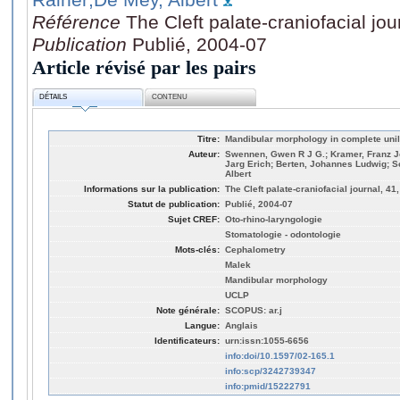
Référence
The Cleft palate-craniofacial jo
Publication
Publié, 2004-07
Article révisé par les pairs
DÉTAILS
CONTENU
Titre:
Mandibular morphology in complete unilat
Auteur:
Swennen, Gwen R J G.; Kramer, Franz J
Jarg Erich; Berten, Johannes Ludwig; S
Albert
Informations sur la publication:
The Cleft palate-craniofacial journal, 41
Statut de publication:
Publié, 2004-07
Sujet CREF:
Oto-rhino-laryngologie
Stomatologie - odontologie
Mots-clés:
Cephalometry
Malek
Mandibular morphology
UCLP
Note générale:
SCOPUS: ar.j
Langue:
Anglais
Identificateurs:
urn:issn:1055-6656
info:doi/10.1597/02-165.1
info:scp/3242739347
info:pmid/15222791