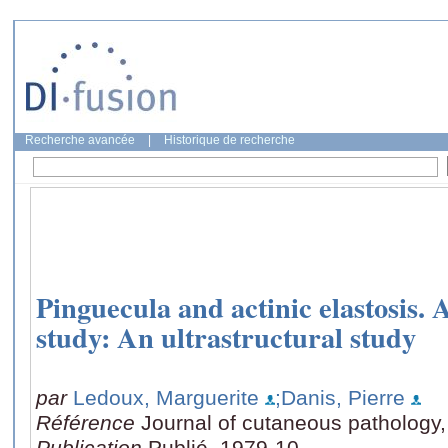
Recherche avancée
|
Historique de recherche
Pinguecula and actinic elastosis. 
study: An ultrastructural study
par
Ledoux, Marguerite
;Danis, Pierre
Référence
Journal of cutaneous pathology,
Publication
Publié, 1979-10