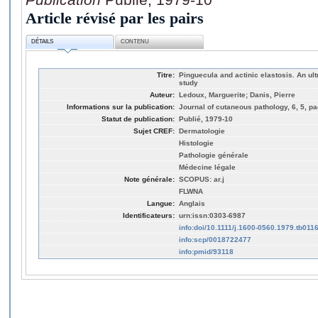
Article révisé par les pairs
DÉTAILS
CONTENU
Titre:
Pinguecula and actinic elastosis. An ultr
study
Auteur:
Ledoux, Marguerite; Danis, Pierre
Informations sur la publication:
Journal of cutaneous pathology, 6, 5, p
Statut de publication:
Publié, 1979-10
Sujet CREF:
Dermatologie
Histologie
Pathologie générale
Médecine légale
Note générale:
SCOPUS: ar.j
FLWNA
Langue:
Anglais
Identificateurs:
urn:issn:0303-6987
info:doi/10.1111/j.1600-0560.1979.tb011
info:scp/0018722477
info:pmid/93118