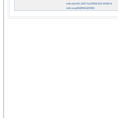
info:doi/10.1007/s13546-011-0309-4
info:scp/84856165381