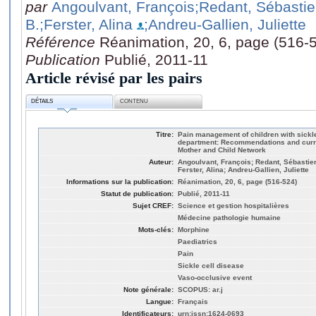
par
Angoulvant, François
;Redant, Sébasti
B.
;Ferster, Alina
;Andreu-Gallien, Juliette
Référence
Réanimation, 20, 6, page (516-
Publication
Publié, 2011-11
Article révisé par les pairs
DÉTAILS
CONTENU
Titre:
Pain management of children with sickl
department: Recommendations and curre
Mother and Child Network
Auteur:
Angoulvant, François; Redant, Sébastien;
Ferster, Alina; Andreu-Gallien, Juliette
Informations sur la publication:
Réanimation, 20, 6, page (516-524)
Statut de publication:
Publié, 2011-11
Sujet CREF:
Science et gestion hospitalières
Médecine pathologie humaine
Mots-clés:
Morphine
Paediatrics
Pain
Sickle cell disease
Vaso-occlusive event
Note générale:
SCOPUS: ar.j
Langue:
Français
Identificateurs:
urn:issn:1624-0693