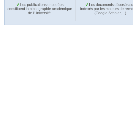
Les publications encodées
Les documents déposés so
constituent la bibliographie académique
indexés par les moteurs de rech
de l'Université.
(Google Scholar,…).