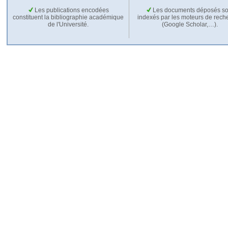
Les publications encodées
Les documents déposés so
constituent la bibliographie académique
indexés par les moteurs de rech
de l'Université.
(Google Scholar,…).