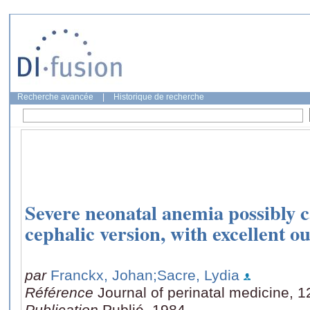
Recherche avancée
|
Historique de recherche
Severe neonatal anemia possibly 
cephalic version, with excellent o
par
Franckx, Johan
;Sacre, Lydia
Référence
Journal of perinatal medicine, 1
Publication
Publié, 1984