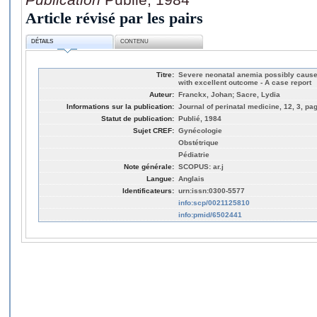
Article révisé par les pairs
DÉTAILS
CONTENU
Titre:
Severe neonatal anemia possibly cause
with excellent outcome - A case report
Auteur:
Franckx, Johan; Sacre, Lydia
Informations sur la publication:
Journal of perinatal medicine, 12, 3, pa
Statut de publication:
Publié, 1984
Sujet CREF:
Gynécologie
Obstétrique
Pédiatrie
Note générale:
SCOPUS: ar.j
Langue:
Anglais
Identificateurs:
urn:issn:0300-5577
info:scp/0021125810
info:pmid/6502441