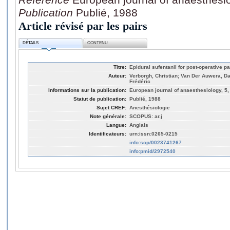
Publication
Publié, 1988
Article révisé par les pairs
DÉTAILS
CONTENU
Titre:
Epidural sufentanil for post-operative pai
Auteur:
Verborgh, Christian; Van Der Auwera, D
Frédéric
Informations sur la publication:
European journal of anaesthesiology, 5,
Statut de publication:
Publié, 1988
Sujet CREF:
Anesthésiologie
Note générale:
SCOPUS: ar.j
Langue:
Anglais
Identificateurs:
urn:issn:0265-0215
info:scp/0023741267
info:pmid/2972540