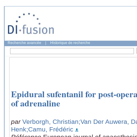
Recherche avancée
|
Historique de recherche
Epidural sufentanil for post-operat
of adrenaline
par
Verborgh, Christian
;Van Der Auwera, D
Henk
;Camu, Frédéric
Référence
European journal of anaesthesio