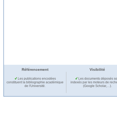
Référencement
Visibilité
Les publications encodées
Les documents déposés so
constituent la bibliographie académique
indexés par les moteurs de rech
de l'Université.
(Google Scholar,…).