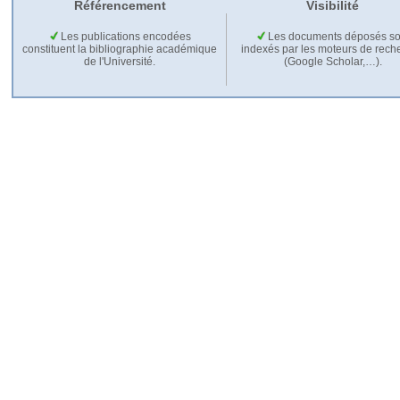
Référencement
Visibilité
Les publications encodées
Les documents déposés so
constituent la bibliographie académique
indexés par les moteurs de rech
de l'Université.
(Google Scholar,…).