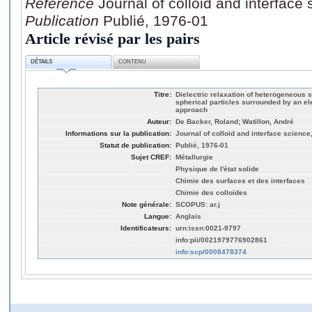
Référence
Journal of colloid and interface
Publication
Publié, 1976-01
Article révisé par les pairs
DÉTAILS
CONTENU
Titre:
Dielectric relaxation of heterogeneous s
spherical particles surrounded by an ele
approach
Auteur:
De Backer, Roland; Watillon, André
Informations sur la publication:
Journal of colloid and interface science,
Statut de publication:
Publié, 1976-01
Sujet CREF:
Métallurgie
Physique de l'état solide
Chimie des surfaces et des interfaces
Chimie des colloïdes
Note générale:
SCOPUS: ar.j
Langue:
Anglais
Identificateurs:
urn:issn:0021-9797
info:pii/0021979776902861
info:scp/0008478374