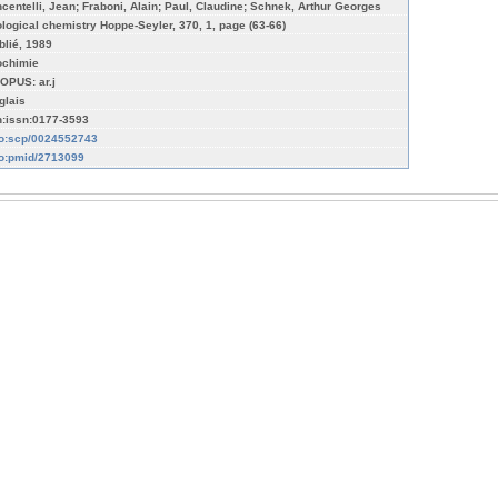
ncentelli, Jean; Fraboni, Alain; Paul, Claudine; Schnek, Arthur Georges
ological chemistry Hoppe-Seyler, 370, 1, page (63-66)
blié, 1989
ochimie
OPUS: ar.j
glais
n:issn:0177-3593
fo:scp/0024552743
fo:pmid/2713099