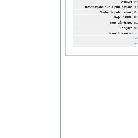
Auteur:
Vi
Informations sur la publication:
Bi
Statut de publication:
Pu
Sujet CREF:
Bi
Note générale:
SC
Langue:
An
Identificateurs:
ur
in
in