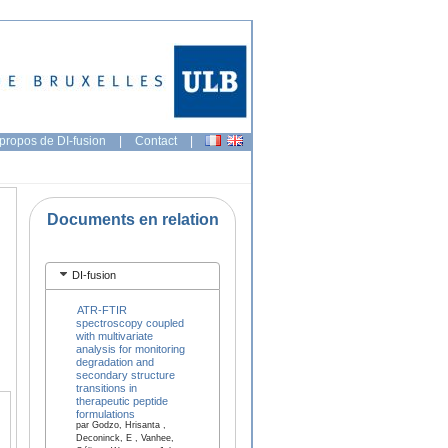
propos de DI-fusion
|
Contact
|
Documents en relation
DI-fusion
ATR-FTIR
spectroscopy coupled
with multivariate
analysis for monitoring
degradation and
secondary structure
transitions in
therapeutic peptide
formulations
par Godzo, Hrisanta ,
Deconinck, E , Vanhee,