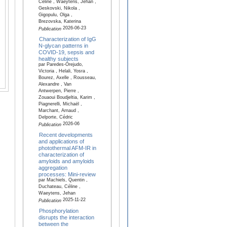
Céline , Waeytens, Jehan ,
Geskovski, Nikola ,
Gigopulu, Olga ,
Brezovska, Katerina
2026-06-23
Publication
Characterization of IgG
N-glycan patterns in
COVID-19, sepsis and
healthy subjects
par Paredes-Orejudo,
Victoria , Helali, Yosra ,
Bourez, Axelle , Rousseau,
Alexandre , Van
Antwerpen, Pierre ,
Zouaoui Boudjeltia, Karim ,
Piagnerelli, Michaël ,
Marchant, Arnaud ,
Delporte, Cédric
2026-06
Publication
Recent developments
and applications of
photothermal AFM-IR in
characterization of
amyloids and amyloids
aggregation
processes: Mini-review
par Machiels, Quentin ,
Duchateau, Céline ,
Waeytens, Jehan
2025-11-22
Publication
Phosphorylation
disrupts the interaction
between the