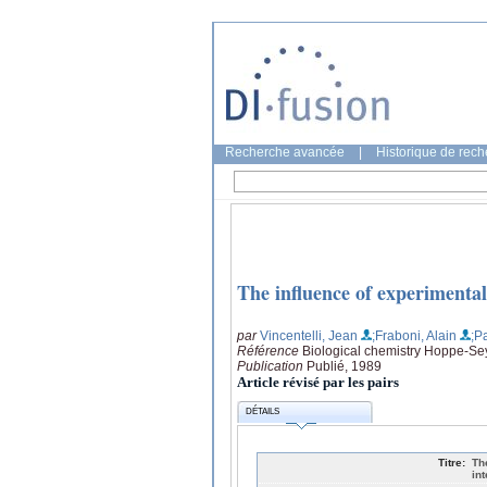
Recherche avancée
|
Historique de rec
The influence of experimental
par
Vincentelli, Jean
;Fraboni, Alain
;P
Référence
Biological chemistry Hoppe-Sey
Publication
Publié, 1989
Article révisé par les pairs
DÉTAILS
Titre:
Th
in