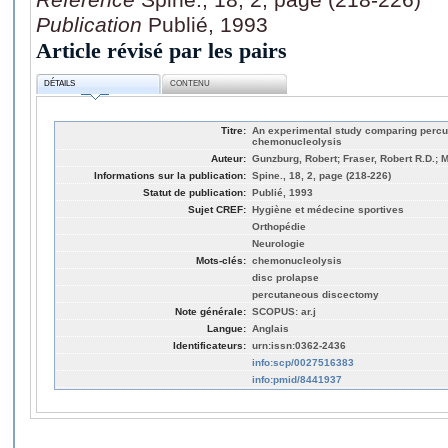
Publication
Publié, 1993
Article révisé par les pairs
DÉTAILS
CONTENU
Titre:
An experimental study comparing perc
chemonucleolysis
Auteur:
Gunzburg, Robert; Fraser, Robert R.D.; 
Informations sur la publication:
Spine., 18, 2, page (218-226)
Statut de publication:
Publié, 1993
Sujet CREF:
Hygiène et médecine sportives
Orthopédie
Neurologie
Mots-clés:
chemonucleolysis
disc prolapse
percutaneous discectomy
Note générale:
SCOPUS: ar.j
Langue:
Anglais
Identificateurs:
urn:issn:0362-2436
info:scp/0027516383
info:pmid/8441937