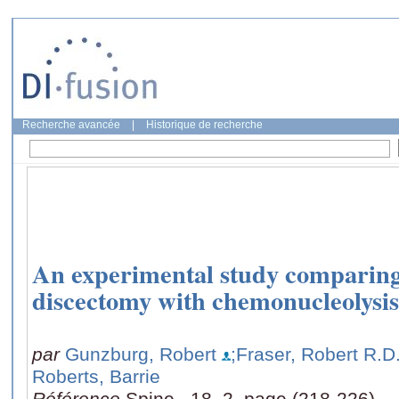
Recherche avancée
|
Historique de recherche
An experimental study comparin
discectomy with chemonucleolysis
par
Gunzburg, Robert
;Fraser, Robert R.D
Roberts, Barrie
Référence
Spine., 18, 2, page (218-226)