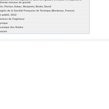
fférents niveaux de gravité
rle, Florian; Sobac, Benjamin; Brutin, David
ngrès de la Société Française de Termique (Bordeaux, France)
n publié, 2012
iences de l'ingénieur
ysique
canique des fluides
ançais