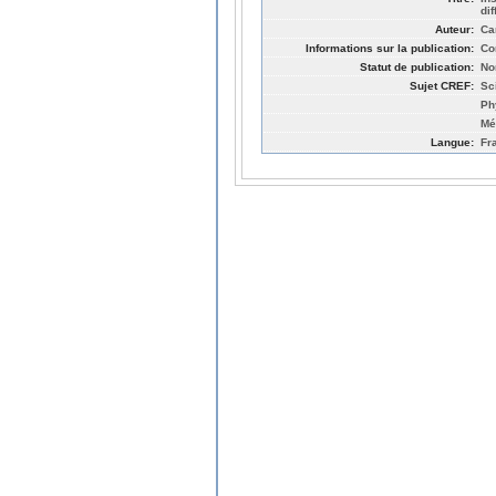
di
Auteur:
Ca
Informations sur la publication:
Co
Statut de publication:
No
Sujet CREF:
Sc
Ph
Mé
Langue:
Fr