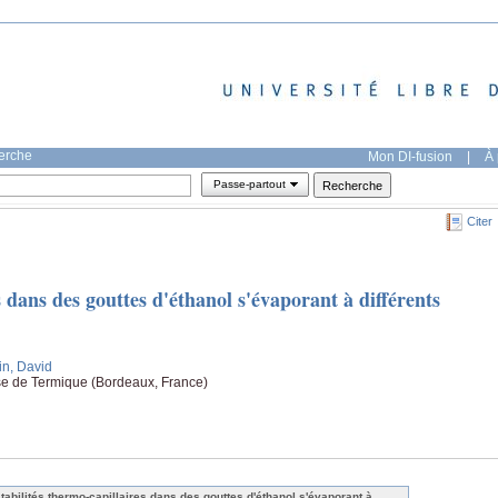
herche
Mon DI-fusion
|
À 
Passe-partout
Citer
s dans des gouttes d'éthanol s'évaporant à différents
tin, David
se de Termique (Bordeaux, France)
stabilités thermo-capillaires dans des gouttes d'éthanol s'évaporant à