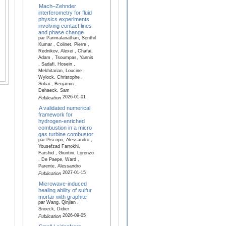
Mach–Zehnder
interferometry for fluid
physics experiments
involving contact lines
and phase change
par Parimalanathan, Senthil
Kumar , Colinet, Pierre ,
Rednikov, Alexei , Chafai,
Adam , Tsoumpas, Yannis
, Sadafi, Hosein ,
Mekhitarian, Loucine ,
Wylock, Christophe ,
Sobac, Benjamin ,
Dehaeck, Sam
2026-01-01
Publication
A validated numerical
framework for
hydrogen-enriched
combustion in a micro
gas turbine combustor
par Piscopo, Alessandro ,
Yousefzad Farrokhi,
Farshid , Giuntini, Lorenzo
, De Paepe, Ward ,
Parente, Alessandro
2027-01-15
Publication
Microwave-induced
healing ability of sulfur
mortar with graphite
par Wang, Qinjian ,
Snoeck, Didier
2026-09-05
Publication