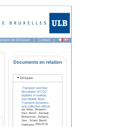
propos de DI-fusion
|
Contact
|
Documents en relation
DI-fusion
Transport and fast
dissolution of CO2
bubbles in realistic
microfluidic flows:
Transient dynamics
and collective effects
par Sobac, Benjamin ,
Haut, Benoît , Kechadi,
Mohammed , Dehaeck,
Sam , Scheid, Benoît
2026-07-01
Publication