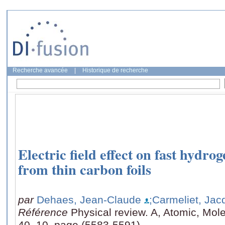
Recherche avancée
|
Historique de recherche
Electric field effect on fast hydr
from thin carbon foils
par
Dehaes, Jean-Claude
;Carmeliet, Jac
Référence
Physical review. A, Atomic, Mole
40, 10, page (5583-5591)