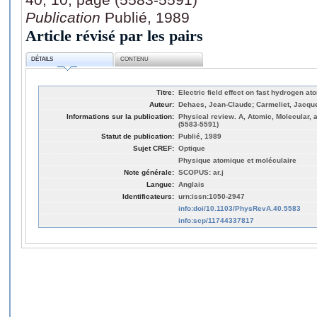
Publication
Publié, 1989
Article révisé par les pairs
DÉTAILS
CONTENU
Titre:
Electric field effect on fast hydrogen a
Auteur:
Dehaes, Jean-Claude; Carmeliet, Jacqu
Informations sur la publication:
Physical review. A, Atomic, Molecular, 
(5583-5591)
Statut de publication:
Publié, 1989
Sujet CREF:
Optique
Physique atomique et moléculaire
Note générale:
SCOPUS: ar.j
Langue:
Anglais
Identificateurs:
urn:issn:1050-2947
info:doi/10.1103/PhysRevA.40.5583
info:scp/11744337817