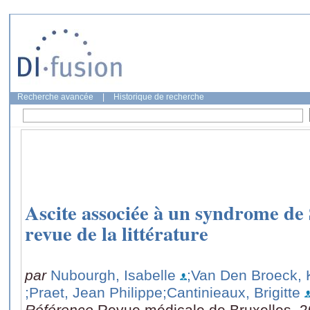
Recherche avancée
|
Historique de recherche
Ascite associée à un syndrome de 
revue de la littérature
par
Nubourgh, Isabelle
;Van Den Broeck, 
;Praet, Jean Philippe
;Cantinieaux, Brigitte
Référence
Revue médicale de Bruxelles, 2