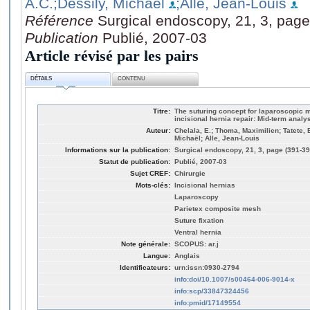
A.C.
;Dessily, Michaël
;Alle, Jean-Louis
Référence
Surgical endoscopy, 21, 3, page
Publication
Publié, 2007-03
Article révisé par les pairs
DÉTAILS
CONTENU
Titre:
The suturing concept for laparoscopic m
incisional hernia repair: Mid-term analy
Auteur:
Chelala, E.; Thoma, Maximilien; Tatete,
Michaël; Alle, Jean-Louis
Informations sur la publication:
Surgical endoscopy, 21, 3, page (391-39
Statut de publication:
Publié, 2007-03
Sujet CREF:
Chirurgie
Mots-clés:
Incisional hernias
Laparoscopy
Parietex composite mesh
Suture fixation
Ventral hernia
Note générale:
SCOPUS: ar.j
Langue:
Anglais
Identificateurs:
urn:issn:0930-2794
info:doi/10.1007/s00464-006-9014-x
info:scp/33847324456
info:pmid/17149554