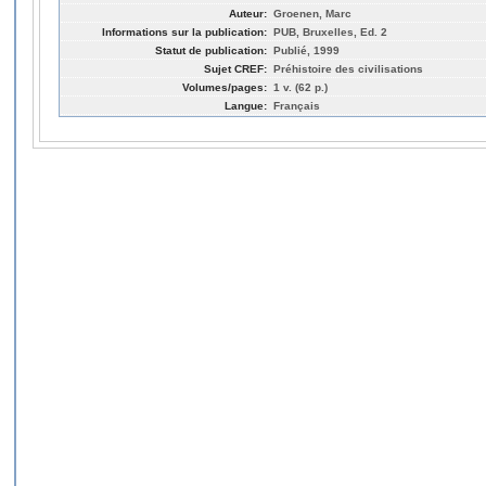
Auteur:
Groenen, Marc
Informations sur la publication:
PUB, Bruxelles, Ed. 2
Statut de publication:
Publié, 1999
Sujet CREF:
Préhistoire des civilisations
Volumes/pages:
1 v. (62 p.)
Langue:
Français