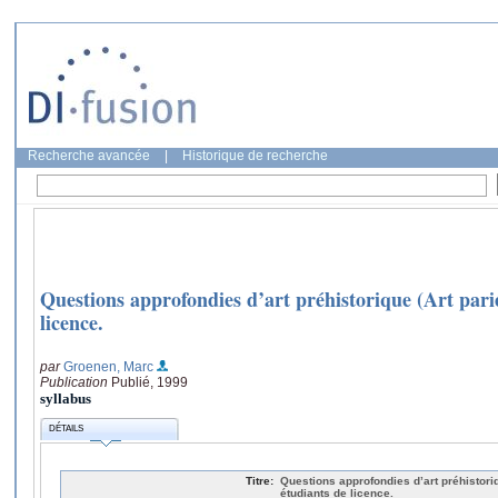
Recherche avancée
|
Historique de recherche
Questions approfondies d’art préhistorique (Art parié
licence.
par
Groenen, Marc
Publication
Publié, 1999
syllabus
DÉTAILS
Titre:
Questions approfondies d’art préhistoriq
étudiants de licence.