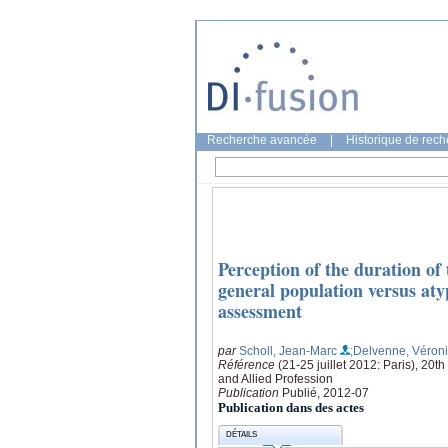
Recherche avancée
|
Historique de rec
Perception of the duration of
general population versus aty
assessment
par
Scholl, Jean-Marc
;Delvenne, Véron
Référence
(21-25 juillet 2012: Paris), 20
and Allied Profession
Publication
Publié, 2012-07
Publication dans des actes
DÉTAILS