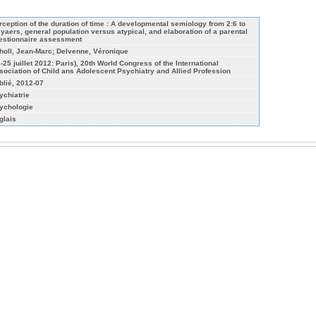
rception of the duration of time : A developmental semiology from 2:6 to
 yaers, general population versus atypical, and elaboration of a parental
estionnaire assessment
holl, Jean-Marc; Delvenne, Véronique
1-25 juillet 2012: Paris), 20th World Congress of the International
sociation of Child ans Adolescent Psychiatry and Allied Profession
blié, 2012-07
ychiatrie
ychologie
glais