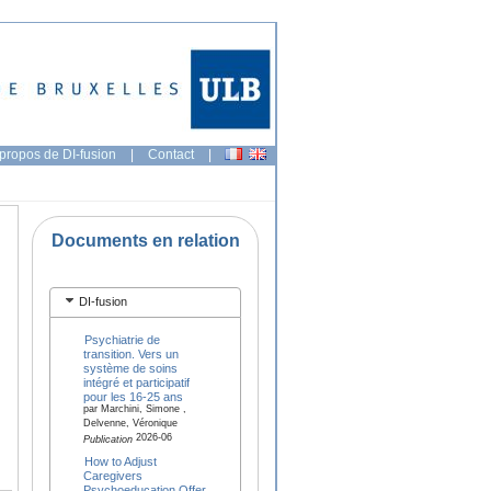
propos de DI-fusion
|
Contact
|
Documents en relation
DI-fusion
Psychiatrie de
transition. Vers un
système de soins
intégré et participatif
pour les 16-25 ans
par Marchini, Simone ,
Delvenne, Véronique
2026-06
Publication
How to Adjust
Caregivers
Psychoeducation Offer