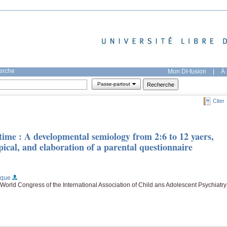
herche
Mon DI-fusion
|
À 
Passe-partout
Citer
 time : A developmental semiology from 2:6 to 12 yaers,
pical, and elaboration of a parental questionnaire
ique
th World Congress of the International Association of Child ans Adolescent Psychiatry