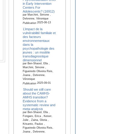
in Early Intervention
Centers For
Adolescents? (16912)
par Marchini, Simone ,
Delvenne, Véronique
2025-06-13
Publication
L’impact de la
vulnérabilité familiale et
des facteurs
environnementaux
dans la
psychopathologie des
jeunes : un modèle
transdiagnostique
dimensionnel
par Ben-Shaool, Ella ,
Marchini, Simone ,
Figueiredo Oliveira Reis,
Joana , Delvenne,
Véronique
2025-09-01
Publication
Should we still care
about the CAMHS-
AMHS transition?
Evidence from a
systematic review and
meta-analysis
par Ben-Shaool, Ella ,
Fongaro, Erica , Keiser,
Julie , Zaina, Gloria ,
Krisanto, Paulus ,
Figueiredo Oliveira Reis,
Joana , Delvenne,