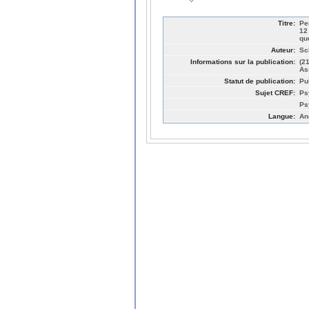
Titre:
Pe
12
qu
Auteur:
Sc
Informations sur la publication:
(2
As
Statut de publication:
Pu
Sujet CREF:
Ps
Ps
Langue:
An