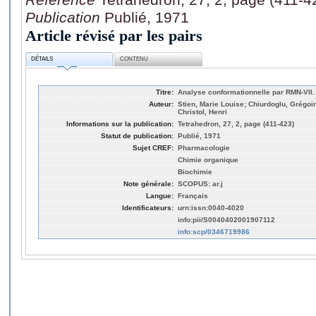
Publication
Publié, 1971
Article révisé par les pairs
DÉTAILS
CONTENU
Titre:
Analyse conformationnelle par RMN-VII.
Auteur:
Stien, Marie Louise; Chiurdoglu, Grégoire
Christol, Henri
Informations sur la publication:
Tetrahedron, 27, 2, page (411-423)
Statut de publication:
Publié, 1971
Sujet CREF:
Pharmacologie
Chimie organique
Biochimie
Note générale:
SCOPUS: ar.j
Langue:
Français
Identificateurs:
urn:issn:0040-4020
info:pii/S0040402001907112
info:scp/0346719986