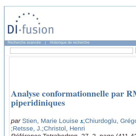
Recherche avancée
|
Historique de recherche
Analyse conformationnelle par R
piperidiniques
par
Stien, Marie Louise
;Chiurdoglu, Grég
;Retsse, J.
;Christol, Henri
Référence
Tetrahedron, 27, 2, page (411-4