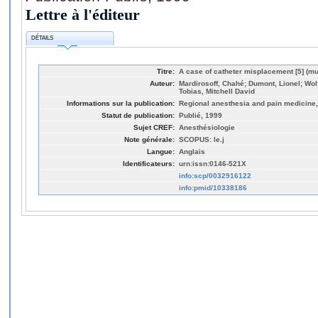
Lettre à l'éditeur
DÉTAILS
Titre:
A case of catheter misplacement [5] (mult
Auteur:
Mardirosoff, Chahé; Dumont, Lionel; Wolfs
Tobias, Mitchell David
Informations sur la publication:
Regional anesthesia and pain medicine, 
Statut de publication:
Publié, 1999
Sujet CREF:
Anesthésiologie
Note générale:
SCOPUS: le.j
Langue:
Anglais
Identificateurs:
urn:issn:0146-521X
info:scp/0032916122
info:pmid/10338186