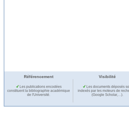
Référencement
Visibilité
Les publications encodées
Les documents déposés so
constituent la bibliographie académique
indexés par les moteurs de rech
de l'Université.
(Google Scholar,…).