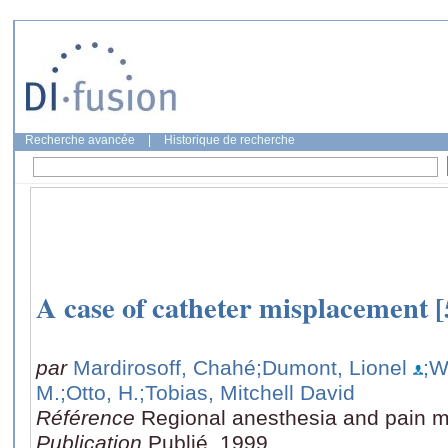
Recherche avancée
|
Historique de recherche
A case of catheter misplacement [5
par
Mardirosoff, Chahé
;Dumont, Lionel
;W
M.
;Otto, H.
;Tobias, Mitchell David
Référence
Regional anesthesia and pain me
Publication
Publié, 1999