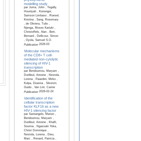
modelling study
par Juma, John , Tegally,
Houriiyah , Konongoi,
Samson Limbaso , Roesel,
Kristina , Sang, Rosemary
, de Oliviera, Tulio ,
Njenga, Moses Kariuki ,
Christoffels, Alan , Bett,
Bernard , Dellicour, Simon
, Oyola, Samuel S.O.
2026-03
Publication
Molecular mechanisms
of the CD8+ T cell-
mediated non-cytolytic
silencing of HIV-1
transcription
par Bendoumou, Maryam ,
Dutilleul, Antoine , Nestola,
Lorena , Paiardini, Mirko ,
Kulpa, Deanna , Silvestri,
Guido , Van Lint, Carine
2026-02-24
Publication
Identification of the
cellular transcription
factor KLF16 as a new
HIV-1 silencing factor
par Santangelo, Marion ,
Bendoumou, Maryam ,
Dutilleul, Antoine , Khalfi,
Soumia , Ngassaki Yoka,
Christ Dominique ,
Nestola, Lorena , Dieu,
Marc , Renard, Patricia ,