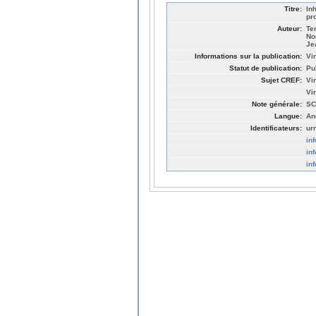
Titre:
In
pr
Auteur:
Te
No
Je
Informations sur la publication:
Vi
Statut de publication:
Pu
Sujet CREF:
Vi
Vi
Note générale:
SC
Langue:
An
Identificateurs:
ur
in
in
in