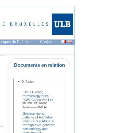
propos de DI-fusion
|
Contact
|
Documents en relation
DI-fusion
The KT Jeang
retrovirology prize
2025: Carine Van Lint
par Van Lint, Carine
2026-12
Publication
Spatiotemporal
patterns of Rift Valley
fever virus in Africa: a
retrospective genomic
epidemiology and
phylodynamic