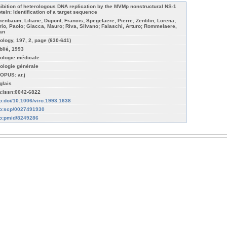
hibition of heterologous DNA replication by the MVMp nonstructural NS-1
otein: Identification of a target sequence
nenbaum, Liliane; Dupont, Francis; Spegelaere, Pierre; Zentilin, Lorena;
rio, Paolo; Giacca, Mauro; Riva, Silvano; Falaschi, Arturo; Rommelaere,
an
rology, 197, 2, page (630-641)
blié, 1993
rologie médicale
rologie générale
OPUS: ar.j
glais
n:issn:0042-6822
fo:doi/10.1006/viro.1993.1638
fo:scp/0027491930
fo:pmid/8249286