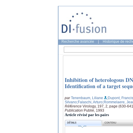
Recherche avancée
|
Historique de rec
Inhibition of heterologous D
Identification of a target seq
par
Tenenbaum, Liliane
;Dupont, Franci
Silvano
;Falaschi, Arturo
;Rommelaere, Jea
Référence
Virology, 197, 2, page (630-641
Publication
Publié, 1993
Article révisé par les pairs
DÉTAILS
CONTENU