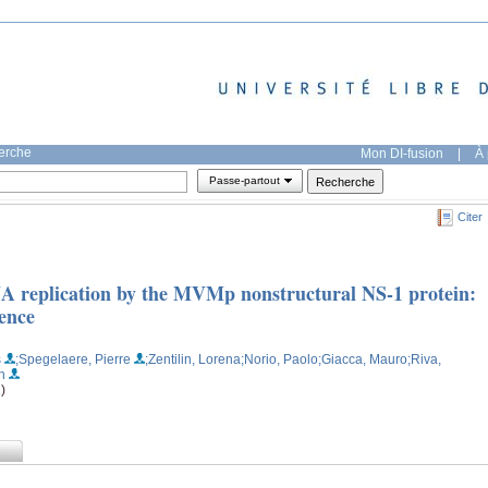
herche
Mon DI-fusion
|
À 
Passe-partout
Citer
NA replication by the MVMp nonstructural NS-1 protein:
uence
s
;Spegelaere, Pierre
;Zentilin, Lorena
;Norio, Paolo
;Giacca, Mauro
;Riva,
n
)