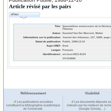
Article révisé par les pairs
DÉTAILS
Titre:
Quarantième anniversaire de la Déclarat
l'Homme
Auteur:
Ganshof Van Der Meersch, Walter
Informations sur la publication:
Journal des tribunaux, 107, 5485, page 
Statut de publication:
Publié, 1988-12-10
Sujet CREF:
Droit
Langue:
Français
Identificateurs:
urn:issn:0021-812X
VX-018884
Référencement
Visibilité
Les publications encodées
Les documents déposés so
constituent la bibliographie académique
indexés par les moteurs de rech
de l'Université.
(Google Scholar,…).