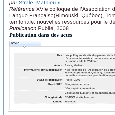
par
Strale, Mathieu
Référence
XVIe colloque de l’Association
Langue Française(Rimouski, Québec), Territ
territoriale, nouvelles ressources pour le 
Publication
Publié, 2008
Publication dans des actes
DÉTAILS
Titre:
Les politiques de développement de la l
d’ancienne industrie en reconversion:
de Calais et de la Wallonie
Auteur:
Strale, Mathieu
Informations sur la publication:
XVIe colloque de l’Association de Scie
Française(Rimouski, Québec), Territoires 
nouvelles ressources pour le développ
Statut de publication:
Publié, 2008
Sujet CREF:
Géographie urbaine
Géographie économique
Géographie humaine et aménagement du 
Note générale:
CD-ROM et site Internet
Langue:
Français