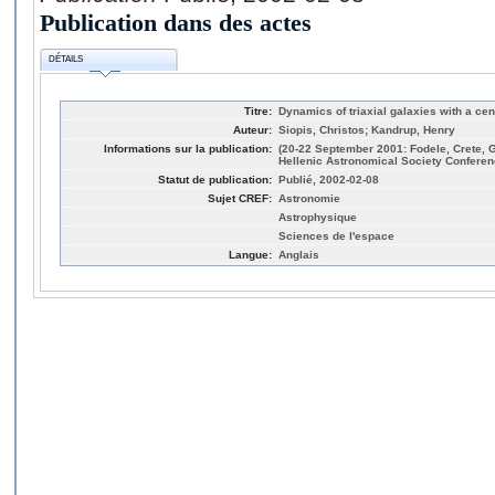
Publication dans des actes
DÉTAILS
Titre:
Dynamics of triaxial galaxies with a cen
Auteur:
Siopis, Christos; Kandrup, Henry
Informations sur la publication:
(20-22 September 2001: Fodele, Crete, G
Hellenic Astronomical Society Confere
Statut de publication:
Publié, 2002-02-08
Sujet CREF:
Astronomie
Astrophysique
Sciences de l'espace
Langue:
Anglais