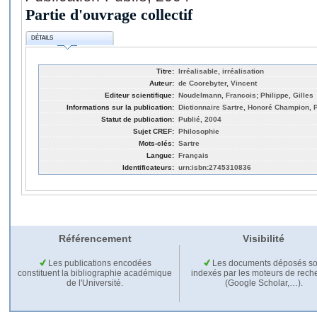
Partie d'ouvrage collectif
DÉTAILS
Titre:
Irréalisable, irréalisation
Auteur:
de Coorebyter, Vincent
Editeur scientifique:
Noudelmann, Francois; Philippe, Gilles
Informations sur la publication:
Dictionnaire Sartre, Honoré Champion, P
Statut de publication:
Publié, 2004
Sujet CREF:
Philosophie
Mots-clés:
Sartre
Langue:
Français
Identificateurs:
urn:isbn:2745310836
Référencement
Visibilité
Les publications encodées
Les documents déposés so
constituent la bibliographie académique
indexés par les moteurs de rech
de l'Université.
(Google Scholar,…).