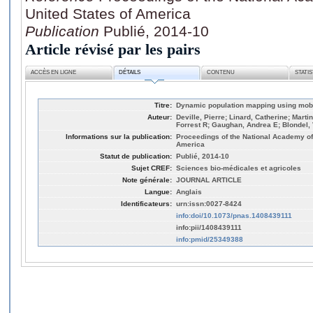
United States of America
Publication
Publié, 2014-10
Article révisé par les pairs
ACCÈS EN LIGNE
DÉTAILS
CONTENU
STATI
Titre:
Dynamic population mapping using mobi
Auteur:
Deville, Pierre; Linard, Catherine; Marti
Forrest R; Gaughan, Andrea E; Blondel,
Informations sur la publication:
Proceedings of the National Academy of 
America
Statut de publication:
Publié, 2014-10
Sujet CREF:
Sciences bio-médicales et agricoles
Note générale:
JOURNAL ARTICLE
Langue:
Anglais
Identificateurs:
urn:issn:0027-8424
info:doi/10.1073/pnas.1408439111
info:pii/1408439111
info:pmid/25349388