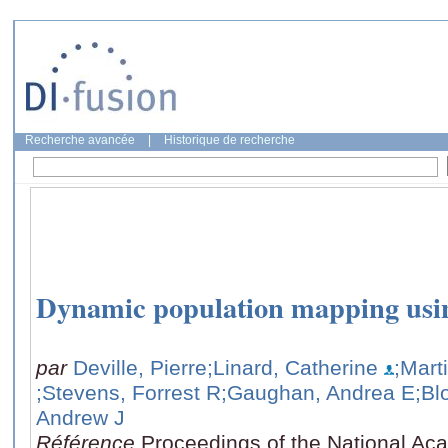
Recherche avancée
|
Historique de recherche
Dynamic population mapping usin
par
Deville, Pierre
;Linard, Catherine
;Mart
;Stevens, Forrest R
;Gaughan, Andrea E
;Bl
Andrew J
Référence
Proceedings of the National Ac