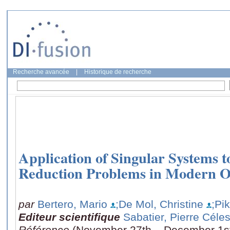
Recherche avancée
|
Historique de recherche
Application of Singular Systems 
Reduction Problems in Modern O
par
Bertero, Mario
;De Mol, Christine
;Pi
Editeur scientifique
Sabatier, Pierre Céles
Référence
(November 27th – December 1st,