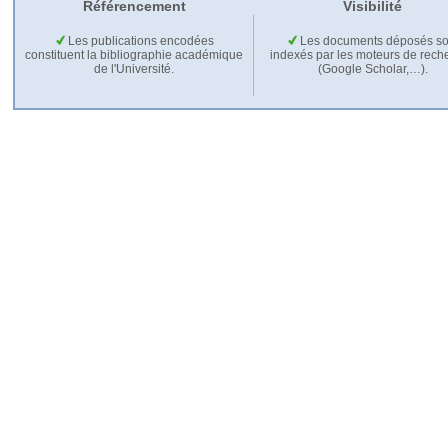
Référencement
Visibilité
Les publications encodées
Les documents déposés so
constituent la bibliographie académique
indexés par les moteurs de rech
de l'Université.
(Google Scholar,…).