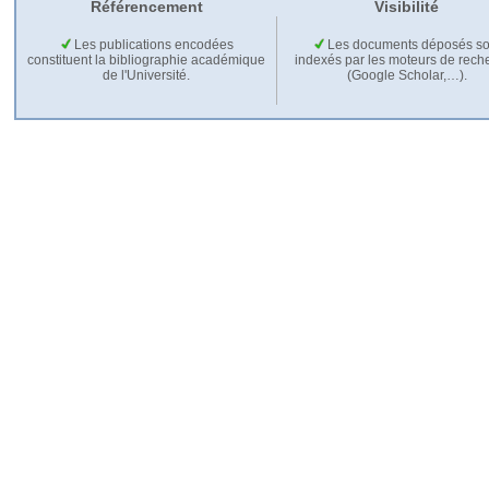
Référencement
Visibilité
Les publications encodées
Les documents déposés so
constituent la bibliographie académique
indexés par les moteurs de rech
de l'Université.
(Google Scholar,…).