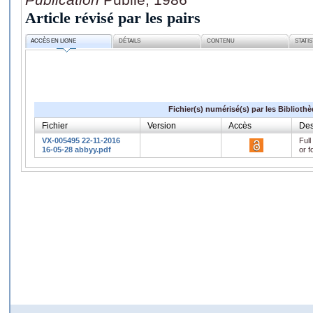
Article révisé par les pairs
ACCÈS EN LIGNE
DÉTAILS
CONTENU
STATI
Fichier(s) numérisé(s) par les Biblioth
Fichier
Version
Accès
Des
VX-005495 22-11-2016
Full
16-05-28 abbyy.pdf
or f