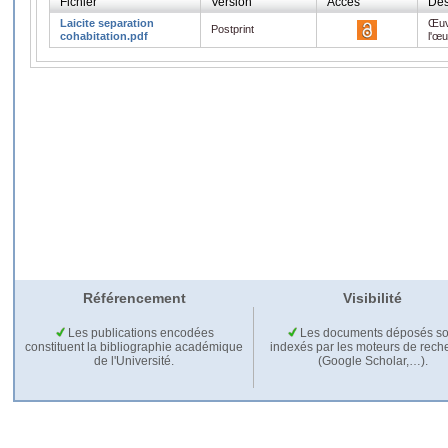
Fichier
Version
Accès
Des
Laicite separation
Œuv
Postprint
cohabitation.pdf
l'œ
Référencement
Visibilité
Les publications encodées
Les documents déposés so
constituent la bibliographie académique
indexés par les moteurs de rech
de l'Université.
(Google Scholar,…).