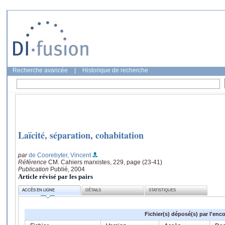
Recherche avancée
|
Historique de recherche
Laïcité, séparation, cohabitation
par
de Coorebyter, Vincent
Référence
CM. Cahiers marxistes, 229, page (23-41)
Publication
Publié, 2004
Article révisé par les pairs
ACCÈS EN LIGNE
DÉTAILS
STATISTIQUES
Fichier(s) déposé(s) par l'enc