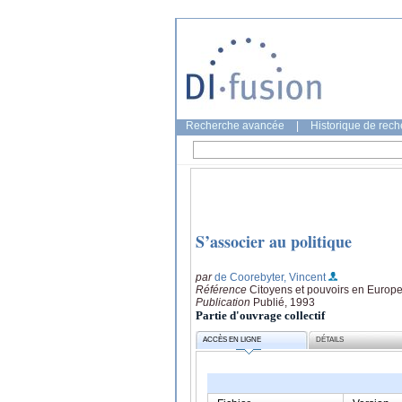
Recherche avancée
|
Historique de rec
S’associer au politique
par
de Coorebyter, Vincent
Référence
Citoyens et pouvoirs en Europe
Publication
Publié, 1993
Partie d'ouvrage collectif
ACCÈS EN LIGNE
DÉTAILS