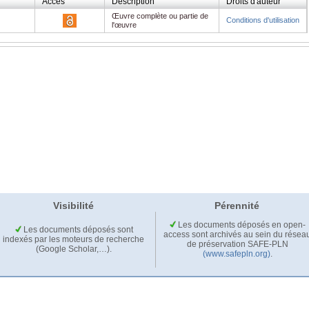
Accès
Description
Droits d'auteur
Œuvre complète ou partie de
Conditions d'utilisation
l'œuvre
Visibilité
Pérennité
Les documents déposés en open-
Les documents déposés sont
access sont archivés au sein du résea
indexés par les moteurs de recherche
de préservation SAFE-PLN
(Google Scholar,…).
(www.safepln.org)
.