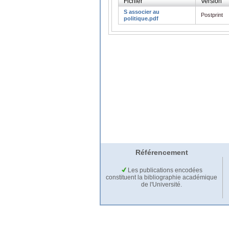
Fichier
Version
S associer au
Postprint
politique.pdf
Référencement
Les publications encodées
constituent la bibliographie académique
de l'Université.