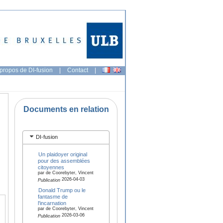
propos de DI-fusion
|
Contact
|
Documents en relation
DI-fusion
Un plaidoyer original
pour des assemblées
citoyennes
par de Coorebyter, Vincent
2026-04-03
Publication
Donald Trump ou le
fantasme de
l'incarnation
par de Coorebyter, Vincent
2026-03-06
Publication