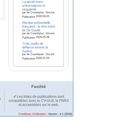
La laïcité entre
universalisme et
singularité
par de Coorebyter, Vincent
2026-06-05
Publication
Election présentielle
française : le rêve brisé
de De Gaulle
par de Coorebyter, Vincent
2026-05-08
Publication
Trois motifs de
défiance envers la
Justice
par de Coorebyter, Vincent
2026-01-09
Publication
Facilité
Les listes de publications sont
u
compatibles avec le CV-ULB, le FNRS
et accessibles sur le web.
Conditions d'utilisation
- Version : 4.1 (2019)