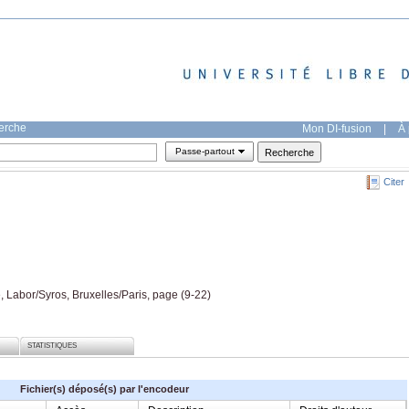
herche
Mon DI-fusion
|
À 
Passe-partout
Citer
, Labor/Syros, Bruxelles/Paris, page (9-22)
STATISTIQUES
Fichier(s) déposé(s) par l'encodeur