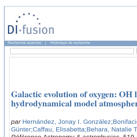
Recherche avancée
|
Historique de recherche
Galactic evolution of oxygen: OH l
hydrodynamical model atmosphe
par
Hernández, Jonay I. González
;Bonifaci
Günter
;Caffau, Elisabetta
;Behara, Natalie 
Référence
Astronomy & astrophysics, 519,