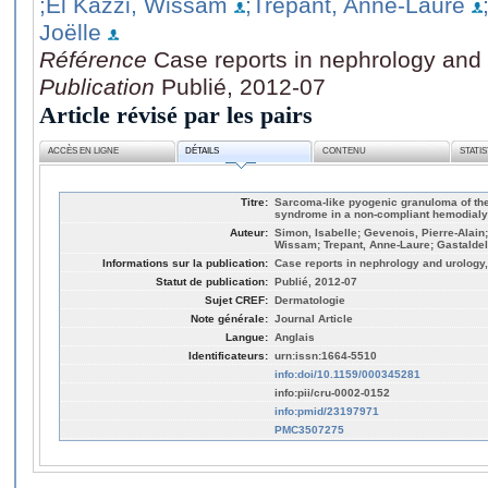
;El Kazzi, Wissam
;Trepant, Anne-Laure
Joëlle
Référence
Case reports in nephrology and 
Publication
Publié, 2012-07
Article révisé par les pairs
ACCÈS EN LIGNE
DÉTAILS
CONTENU
STATI
Titre:
Sarcoma-like pyogenic granuloma of the
syndrome in a non-compliant hemodialys
Auteur:
Simon, Isabelle; Gevenois, Pierre-Alain
Wissam; Trepant, Anne-Laure; Gastaldello
Informations sur la publication:
Case reports in nephrology and urology,
Statut de publication:
Publié, 2012-07
Sujet CREF:
Dermatologie
Note générale:
Journal Article
Langue:
Anglais
Identificateurs:
urn:issn:1664-5510
info:doi/10.1159/000345281
info:pii/cru-0002-0152
info:pmid/23197971
PMC3507275