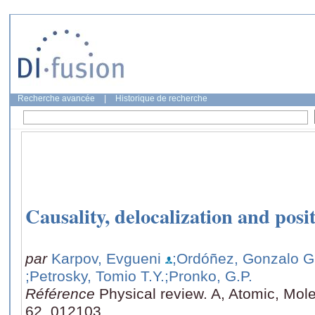
Recherche avancée
|
Historique de recherche
Causality, delocalization and posit
par
Karpov, Evgueni
;Ordóñez, Gonzalo G
;Petrosky, Tomio T.Y.
;Pronko, G.P.
Référence
Physical review. A, Atomic, Mole
62, 012103