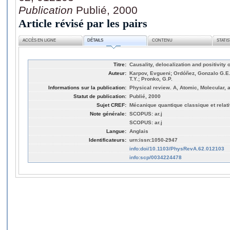
Publication
Publié, 2000
Article révisé par les pairs
ACCÈS EN LIGNE
DÉTAILS
CONTENU
STATI
Titre:
Causality, delocalization and positivity 
Auteur:
Karpov, Evgueni; Ordóñez, Gonzalo G.E.;
T.Y.; Pronko, G.P.
Informations sur la publication:
Physical review. A, Atomic, Molecular, 
Statut de publication:
Publié, 2000
Sujet CREF:
Mécanique quantique classique et relati
Note générale:
SCOPUS: ar.j
SCOPUS: ar.j
Langue:
Anglais
Identificateurs:
urn:issn:1050-2947
info:doi/10.1103/PhysRevA.62.012103
info:scp/0034224478