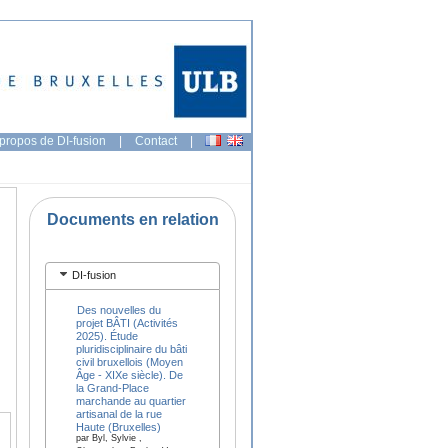
propos de DI-fusion
|
Contact
|
Documents en relation
DI-fusion
Des nouvelles du
projet BÂTI (Activités
2025). Étude
pluridisciplinaire du bâti
civil bruxellois (Moyen
Âge - XIXe siècle). De
la Grand-Place
marchande au quartier
artisanal de la rue
Haute (Bruxelles)
par Byl, Sylvie ,