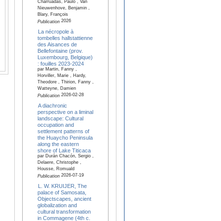
Charruadas, Paulo , Van
Nieuwenhove, Benjamin ,
Blary, François
2026
Publication
La nécropole à
tombelles hallstattienne
des Aisances de
Bellefontaine (prov.
Luxembourg, Belgique)
: fouilles 2023-2024
par Martin, Fanny ,
Horviller, Marie , Hardy,
Theodore , Thirion, Fanny ,
Watteyne, Damien
2026-02-28
Publication
A diachronic
perspective on a liminal
landscape: Cultural
occupation and
settlement patterns of
the Huaycho Peninsula
along the eastern
shore of Lake Titicaca
par Durán Chacón, Sergio ,
Delaere, Christophe ,
Housse, Romuald
2026-07-19
Publication
L. W. KRUIJER, The
palace of Samosata,
Objectscapes, ancient
globalization and
cultural transformation
in Commagene (4th c.