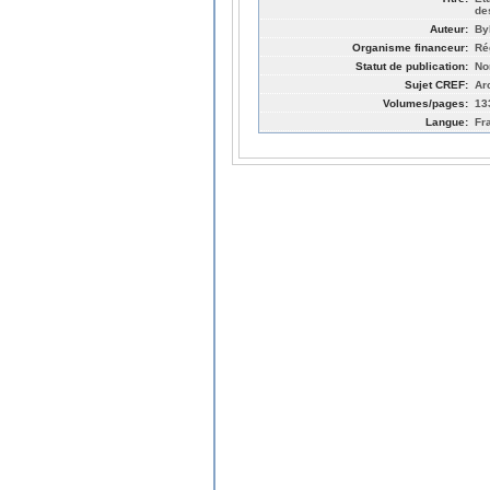
de
Auteur:
By
Organisme financeur:
Ré
Statut de publication:
No
Sujet CREF:
Ar
Volumes/pages:
13
Langue:
Fr