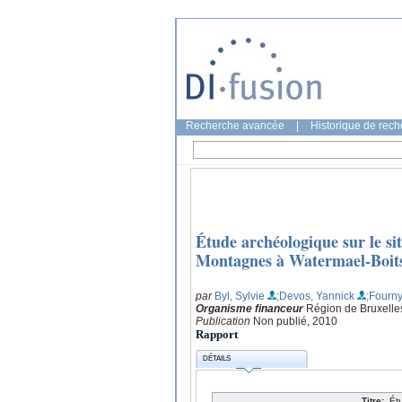
Recherche avancée
|
Historique de rec
Étude archéologique sur le si
Montagnes à Watermael-Boit
par
Byl, Sylvie
;Devos, Yannick
;Fourny
Organisme financeur
Région de Bruxelle
Publication
Non publié, 2010
Rapport
DÉTAILS
Titre:
Ét