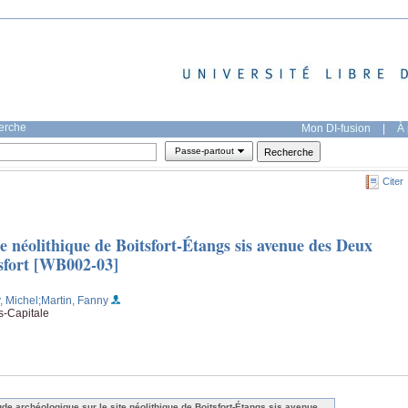
herche
Mon DI-fusion
|
À 
Passe-partout
Citer
te néolithique de Boitsfort-Étangs sis avenue des Deux
sfort [WB002-03]
, Michel
;Martin, Fanny
s-Capitale
ude archéologique sur le site néolithique de Boitsfort-Étangs sis avenue