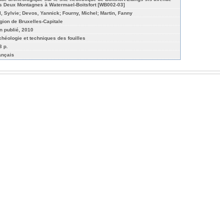
s Deux Montagnes à Watermael-Boitsfort [WB002-03]
l, Sylvie; Devos, Yannick; Fourny, Michel; Martin, Fanny
gion de Bruxelles-Capitale
n publié, 2010
chéologie et techniques des fouilles
3 p.
ançais