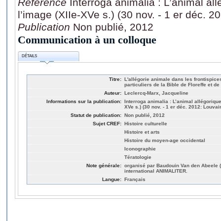
Référence
Interroga animalia : L’animal all
l’image (XIIe-XVe s.) (30 nov. - 1 er déc. 2
Publication
Non publié, 2012
Communication à un colloque
DÉTAILS
Titre:
L'allégorie animale dans les frontispic
particuliers de la Bible de Floreffe et d
Auteur:
Leclercq-Marx, Jacqueline
Informations sur la publication:
Interroga animalia : L’animal allégorique 
XVe s.) (30 nov. - 1 er déc. 2012: Louvain
Statut de publication:
Non publié, 2012
Sujet CREF:
Histoire culturelle
Histoire et arts
Histoire du moyen-age occidental
Iconographie
Tératologie
Note générale:
organisé par Baudouin Van den Abeele (
international ANIMALITER.
Langue:
Français