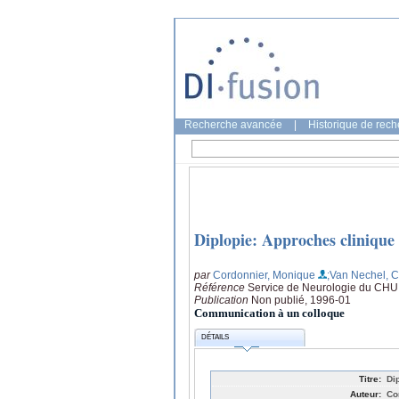
Recherche avancée
|
Historique de rec
Diplopie: Approches clinique 
par
Cordonnier, Monique
;Van Nechel, C
Référence
Service de Neurologie du CHU d
Publication
Non publié, 1996-01
Communication à un colloque
DÉTAILS
Titre:
Di
Auteur:
Co