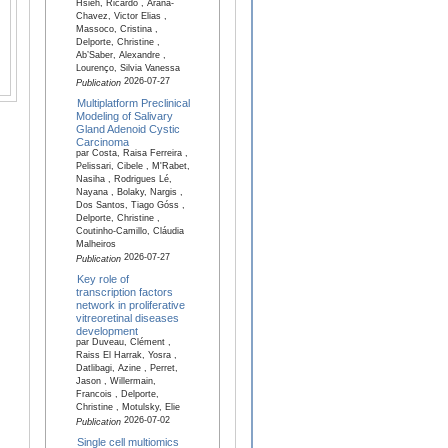
Hsieh, Ricardo , Arana-
Chavez, Victor Elias ,
Massoco, Cristina ,
Delporte, Christine ,
Ab’Saber, Alexandre ,
Lourenço, Silvia Vanessa
2026-07-27
Publication
Multiplatform Preclinical
Modeling of Salivary
Gland Adenoid Cystic
Carcinoma
par Costa, Raisa Ferreira ,
Pelissari, Cibele , M'Rabet,
Nasiha , Rodrigues Lé,
Nayana , Bolaky, Nargis ,
Dos Santos, Tiago Góss ,
Delporte, Christine ,
Coutinho-Camillo, Cláudia
Malheiros
2026-07-27
Publication
Key role of
transcription factors
network in proliferative
vitreoretinal diseases
development
par Duveau, Clément ,
Raiss El Harrak, Yosra ,
Datlibagi, Azine , Perret,
Jason , Willermain,
Francois , Delporte,
Christine , Motulsky, Elie
2026-07-02
Publication
Single cell multiomics