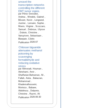
unravel the
transcription networks
controlling the different
EMT tumor states.
par Pérez González,
Andrea , Windels, Gabriel ,
Bévant, Kevin , Lengrand,
Justine , Lemaire, Sophie ,
Moers, Virginie , Scozzaro,
Samuel , Debroux, Ulysse
, Dubois, Christine ,
Vanuytven, Sebastiaan ,
Blanpain, Cédric
2026-07
Publication
Chitosan biguanide
attenuates methanol
poisoning by
scavenging
formaldehyde and
reducing oxidative
stress
par Alimoradi, Houman ,
Abrishami, Amir ,
Ghaffarian-Bahraman, Ali ,
Fallah, Anita , Babacian,
Mohammad ,
Khademalhosseini,
Morteza , Babaee,
Abdolreza , Delporte,
Christine , Razmi, Ali
2026-06-30
Publication