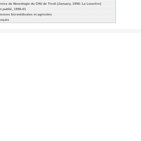
rvice de Neurologie du CHU de Tivoli (January, 1996: La Louvière)
n publié, 1996-01
iences bio-médicales et agricoles
ançais