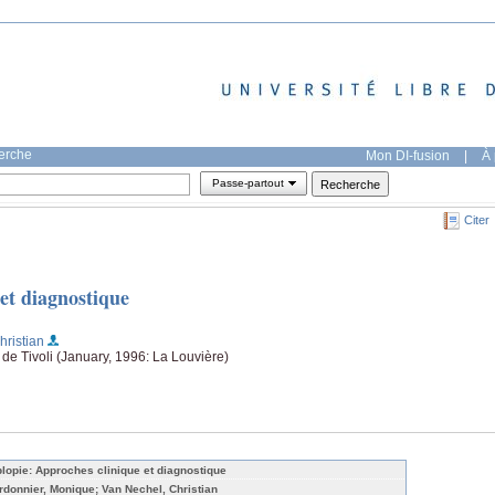
herche
Mon DI-fusion
|
À 
Passe-partout
Citer
et diagnostique
hristian
e Tivoli (January, 1996: La Louvière)
plopie: Approches clinique et diagnostique
rdonnier, Monique; Van Nechel, Christian