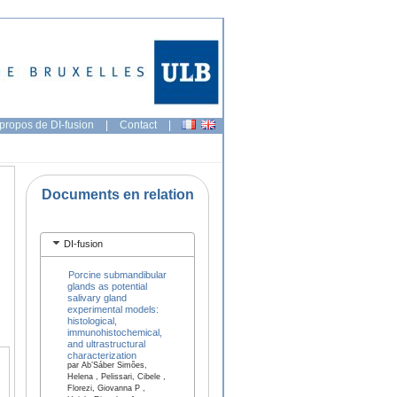
propos de DI-fusion
|
Contact
|
Documents en relation
DI-fusion
Porcine submandibular
glands as potential
salivary gland
experimental models:
histological,
immunohistochemical,
and ultrastructural
characterization
par Ab’Sáber Simões,
Helena , Pelissari, Cibele ,
Florezi, Giovanna P ,