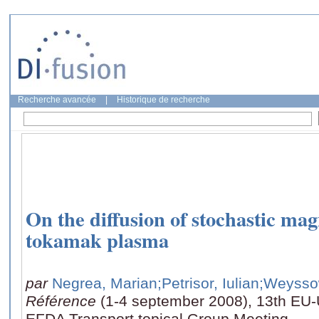
Recherche avancée
|
Historique de recherche
On the diffusion of stochastic magn
tokamak plasma
par
Negrea, Marian
;Petrisor, Iulian
;Weysso
Référence
(1-4 september 2008), 13th EU
EFDA Transport topical Group Meeting