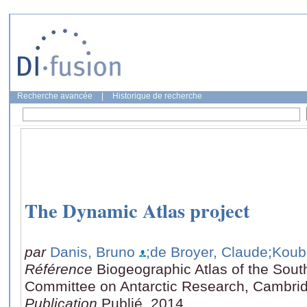
Recherche avancée
|
Historique de recherche
The Dynamic Atlas project
par
Danis, Bruno
;de Broyer, Claude
;Koubb
Référence
Biogeographic Atlas of the Sout
Committee on Antarctic Research, Cambrid
Publication
Publié, 2014