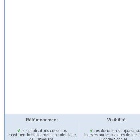
Référencement
Visibilité
Les publications encodées
Les documents déposés so
constituent la bibliographie académique
indexés par les moteurs de rech
de l'Université.
(Google Scholar,…).