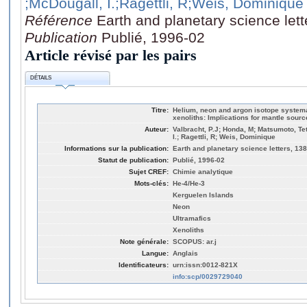
;McDougall, I.
;Ragettli, R
;Weis, Dominique
Référence
Earth and planetary science lett
Publication
Publié, 1996-02
Article révisé par les pairs
DÉTAILS
Titre:
Helium, neon and argon isotope systema
xenoliths: Implications for mantle sour
Auteur:
Valbracht, P.J; Honda, M; Matsumoto, Tet
I.; Ragettli, R; Weis, Dominique
Informations sur la publication:
Earth and planetary science letters, 138
Statut de publication:
Publié, 1996-02
Sujet CREF:
Chimie analytique
Mots-clés:
He-4/He-3
Kerguelen Islands
Neon
Ultramafics
Xenoliths
Note générale:
SCOPUS: ar.j
Langue:
Anglais
Identificateurs:
urn:issn:0012-821X
info:scp/0029729040