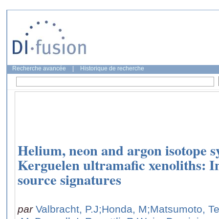
Recherche avancée
|
Historique de recherche
Helium, neon and argon isotope sy
Kerguelen ultramafic xenoliths: I
source signatures
par
Valbracht, P.J
;Honda, M
;Matsumoto, Te