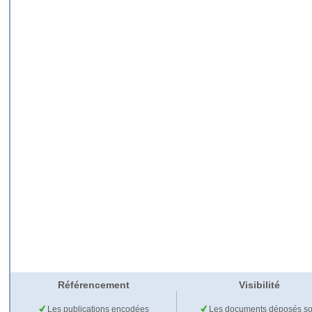
Référencement
Visibilité
Les publications encodées
Les documents déposés so