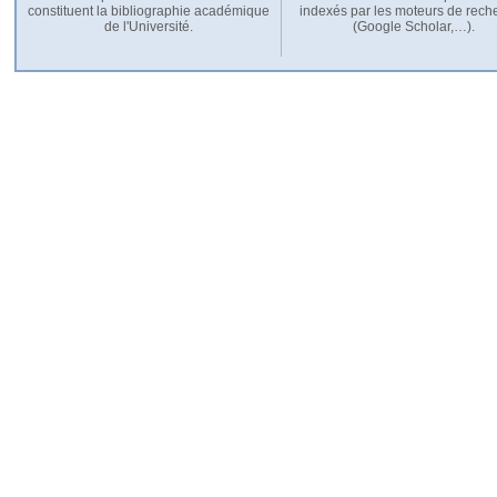
constituent la bibliographie académique
indexés par les moteurs de rech
de l'Université.
(Google Scholar,…).