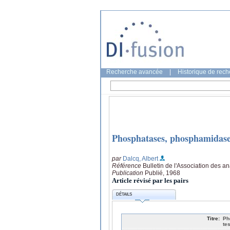
Recherche avancée
|
Historique de rec
Phosphatases, phosphamidases 
par
Dalcq, Albert
Référence
Bulletin de l'Association des a
Publication
Publié, 1968
Article révisé par les pairs
DÉTAILS
Titre:
Ph
te