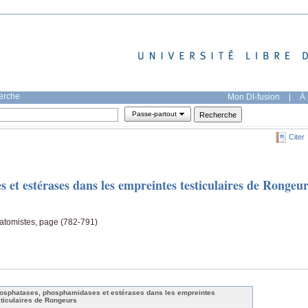
herche
Mon DI-fusion
|
À 
Passe-partout
Citer
et estérases dans les empreintes testiculaires de Rongeu
natomistes, page (782-791)
osphatases, phosphamidases et estérases dans les empreintes
sticulaires de Rongeurs