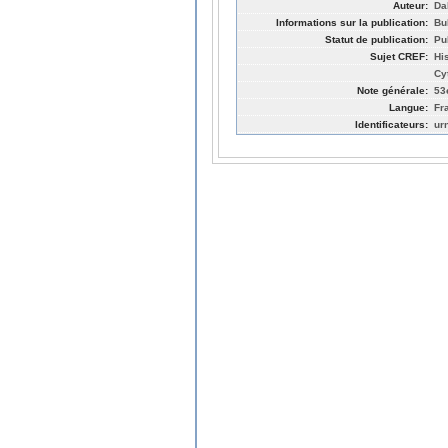
Auteur:
Da
Informations sur la publication:
Bu
Statut de publication:
Pu
Sujet CREF:
Hi
Cy
Note générale:
53
Langue:
Fr
Identificateurs:
ur