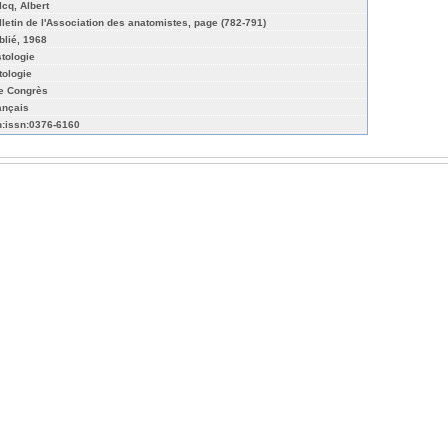
lcq, Albert
lletin de l'Association des anatomistes, page (782-791)
blié, 1968
stologie
tologie
e Congrès
ançais
n:issn:0376-6160