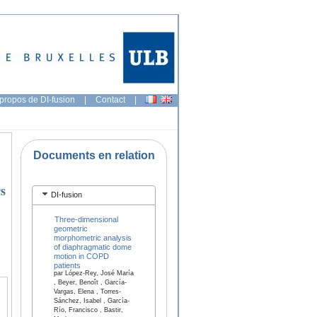
propos de DI-fusion
|
Contact
|
Documents en relation
rs
DI-fusion
Three-dimensional
geometric
morphometric analysis
of diaphragmatic dome
motion in COPD
patients
par López-Rey, José María
, Beyer, Benoît , García-
Vargas, Elena , Torres-
Sánchez, Isabel , García-
Río, Francisco , Bastir,