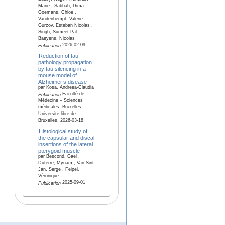
Marie , Sabbah, Dima ,
Goemans, Chloé ,
Vandenbempt, Valerie ,
Gurzov, Esteban Nicolas ,
Singh, Sumeet Pal ,
Baeyens, Nicolas
2026-02-09
Publication
Reduction of tau
pathology propagation
by tau silencing in a
mouse model of
Alzheimer’s disease
par Kosa, Andreea-Claudia
Faculté de
Publication
Médecine – Sciences
médicales, Bruxelles,
Université libre de
Bruxelles, 2026-03-18
Histological study of
the capsular and discal
insertions of the lateral
pterygoid muscle
par Bescond, Gaël ,
Duterre, Myriam , Van Sint
Jan, Serge , Feipel,
Véronique
2025-09-01
Publication