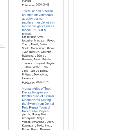
Markus
2026-06-01
Publication
Exercise and nutrition
counter left ventricular
atrophy but not
papillary muscle loss in
mouse weightlessness
model - NEBULA
project
par Tordeur, Cyril ,
Issertine, Margaux , Fovet,
Theo , Theuil, Julian ,
Sheikh Mohammad, Umair
, Van Nuffelen, Corentin ,
Rabineau, Jérémy ,
Hossein, Amin , Brioche,
Thomas , Chopard, Angele
, Faoro, Vitalie , Tank,
Jens , Van De Borne,
Philippe , Dewachter,
Laurence
2026-01-29
Publication
Human Atlas of Tooth
Decay Progression:
Identification of Cellular
Mechanisms Driving
the Switch from Dental
Pulp Repair Toward
Irreversible Pulpitis
par Ha, Hoang Thai ,
Kosmynina, Sofya ,
Verocq, Amandine , Ozen,
Keremsah , Tekia, Ines ,
Bussy, Hugo , Ramirez,