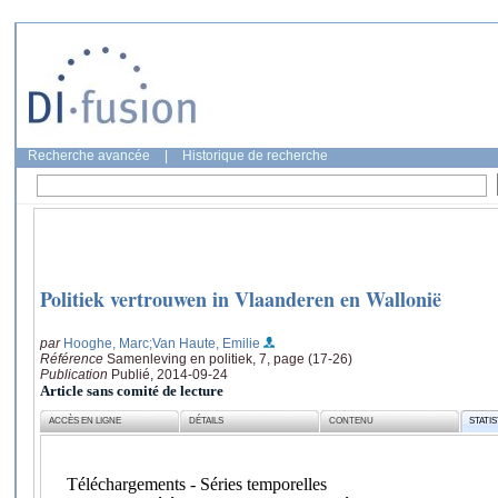
Recherche avancée
|
Historique de recherche
Politiek vertrouwen in Vlaanderen en Wallonië
par
Hooghe, Marc
;Van Haute, Emilie
Référence
Samenleving en politiek, 7, page (17-26)
Publication
Publié, 2014-09-24
Article sans comité de lecture
ACCÈS EN LIGNE
DÉTAILS
CONTENU
STATI