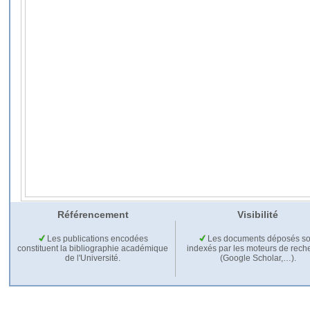
Référencement
Visibilité
Les publications encodées
Les documents déposés so
constituent la bibliographie académique
indexés par les moteurs de rech
de l'Université.
(Google Scholar,…).