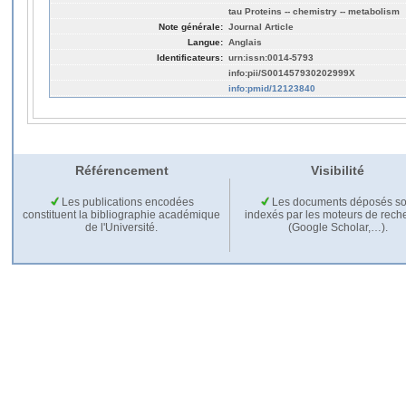
tau Proteins -- chemistry -- metabolism
Note générale:
Journal Article
Langue:
Anglais
Identificateurs:
urn:issn:0014-5793
info:pii/S001457930202999X
info:pmid/12123840
Référencement
Visibilité
Les publications encodées
Les documents déposés so
constituent la bibliographie académique
indexés par les moteurs de rech
de l'Université.
(Google Scholar,…).