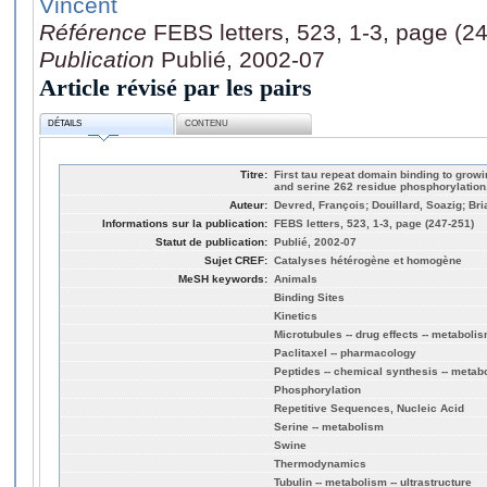
Vincent
Référence
FEBS letters, 523, 1-3, page (2
Publication
Publié, 2002-07
Article révisé par les pairs
DÉTAILS
CONTENU
Titre:
First tau repeat domain binding to growi
and serine 262 residue phosphorylation
Auteur:
Devred, François; Douillard, Soazig; Bri
Informations sur la publication:
FEBS letters, 523, 1-3, page (247-251)
Statut de publication:
Publié, 2002-07
Sujet CREF:
Catalyses hétérogène et homogène
MeSH keywords:
Animals
Binding Sites
Kinetics
Microtubules -- drug effects -- metaboli
Paclitaxel -- pharmacology
Peptides -- chemical synthesis -- metab
Phosphorylation
Repetitive Sequences, Nucleic Acid
Serine -- metabolism
Swine
Thermodynamics
Tubulin -- metabolism -- ultrastructure