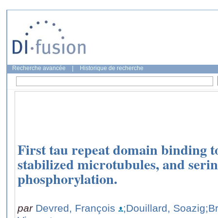
Recherche avancée
|
Historique de recherche
First tau repeat domain binding t
stabilized microtubules, and seri
phosphorylation.
par
Devred, François
;Douillard, Soazig
;B