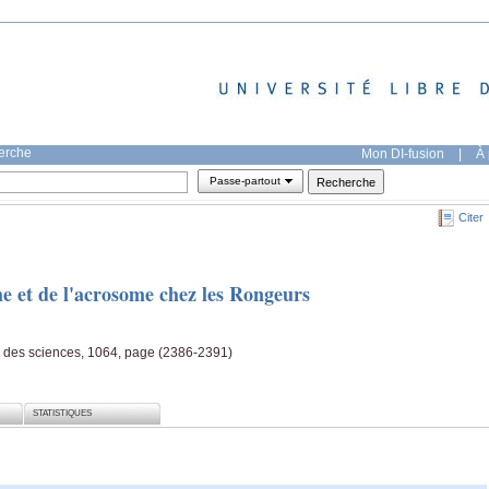
herche
Mon DI-fusion
|
À 
Passe-partout
Citer
me et de l'acrosome chez les Rongeurs
 des sciences, 1064, page (2386-2391)
STATISTIQUES