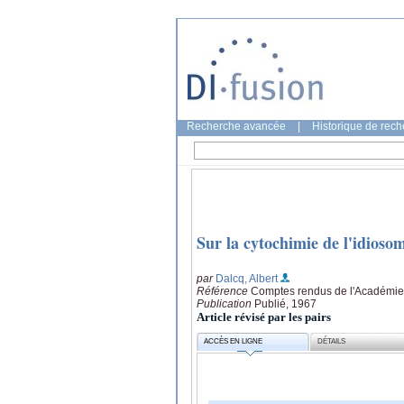
Recherche avancée
|
Historique de rec
Sur la cytochimie de l'idioso
par
Dalcq, Albert
Référence
Comptes rendus de l'Académie
Publication
Publié, 1967
Article révisé par les pairs
ACCÈS EN LIGNE
DÉTAILS