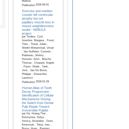
Markus
2026-06-01
Publication
Exercise and nutrition
counter left ventricular
atrophy but not
papillary muscle loss in
mouse weightlessness
model - NEBULA
project
par Tordeur, Cyril ,
Issertine, Margaux , Fovet,
Theo , Theuil, Julian ,
Sheikh Mohammad, Umair
, Van Nuffelen, Corentin ,
Rabineau, Jérémy ,
Hossein, Amin , Brioche,
Thomas , Chopard, Angele
, Faoro, Vitalie , Tank,
Jens , Van De Borne,
Philippe , Dewachter,
Laurence
2026-01-29
Publication
Human Atlas of Tooth
Decay Progression:
Identification of Cellular
Mechanisms Driving
the Switch from Dental
Pulp Repair Toward
Irreversible Pulpitis
par Ha, Hoang Thai ,
Kosmynina, Sofya ,
Verocq, Amandine , Ozen,
Keremsah , Tekia, Ines ,
Bussy, Hugo , Ramirez,