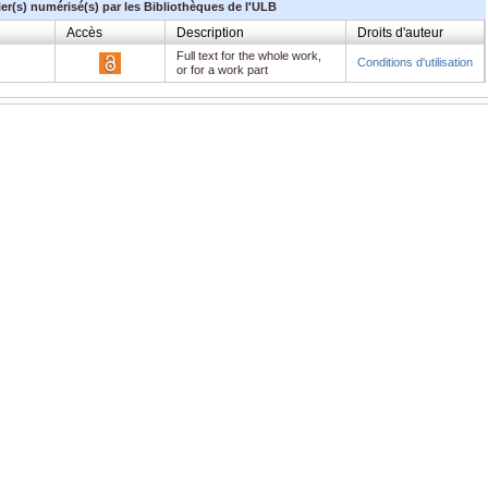
ier(s) numérisé(s) par les Bibliothèques de l'ULB
Accès
Description
Droits d'auteur
Full text for the whole work,
Conditions d'utilisation
or for a work part