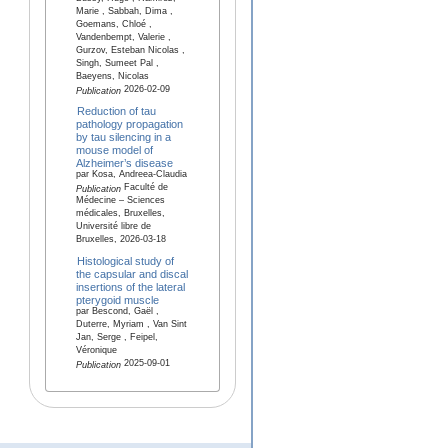
Marie , Sabbah, Dima ,
Goemans, Chloé ,
Vandenbempt, Valerie ,
Gurzov, Esteban Nicolas ,
Singh, Sumeet Pal ,
Baeyens, Nicolas
2026-02-09
Publication
Reduction of tau
pathology propagation
by tau silencing in a
mouse model of
Alzheimer’s disease
par Kosa, Andreea-Claudia
Faculté de
Publication
Médecine – Sciences
médicales, Bruxelles,
Université libre de
Bruxelles, 2026-03-18
Histological study of
the capsular and discal
insertions of the lateral
pterygoid muscle
par Bescond, Gaël ,
Duterre, Myriam , Van Sint
Jan, Serge , Feipel,
Véronique
2025-09-01
Publication