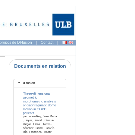
propos de DI-fusion
|
Contact
|
Documents en relation
DI-fusion
Three-dimensional
geometric
morphometric analysis
of diaphragmatic dome
motion in COPD
patients
par López-Rey, José María
, Beyer, Benoît , García-
Vargas, Elena , Torres-
Sánchez, Isabel , García-
Río, Francisco , Bastir,