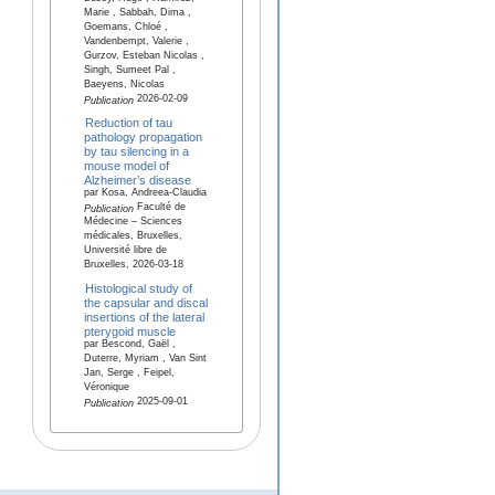
Marie , Sabbah, Dima ,
Goemans, Chloé ,
Vandenbempt, Valerie ,
Gurzov, Esteban Nicolas ,
Singh, Sumeet Pal ,
Baeyens, Nicolas
2026-02-09
Publication
Reduction of tau
pathology propagation
by tau silencing in a
mouse model of
Alzheimer’s disease
par Kosa, Andreea-Claudia
Faculté de
Publication
Médecine – Sciences
médicales, Bruxelles,
Université libre de
Bruxelles, 2026-03-18
Histological study of
the capsular and discal
insertions of the lateral
pterygoid muscle
par Bescond, Gaël ,
Duterre, Myriam , Van Sint
Jan, Serge , Feipel,
Véronique
2025-09-01
Publication