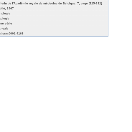
lletin de l'Académie royale de médecine de Belgique, 7, page (625-632)
blié, 1967
stologie
tologie
me série
ançais
n:issn:0001-4168