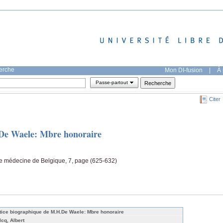
herche
Mon DI-fusion
|
À 
Passe-partout
Citer
De Waele: Mbre honoraire
de médecine de Belgique, 7, page (625-632)
tice biographique de M.H.De Waele: Mbre honoraire
lcq, Albert