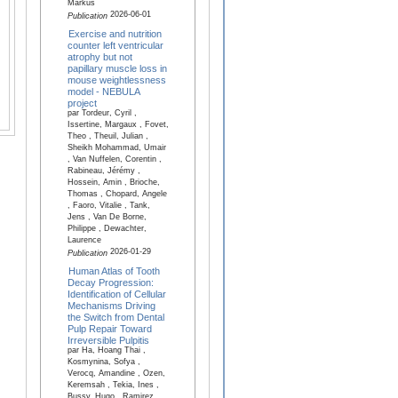
Markus
2026-06-01
Publication
Exercise and nutrition
counter left ventricular
atrophy but not
papillary muscle loss in
mouse weightlessness
model - NEBULA
project
par Tordeur, Cyril ,
Issertine, Margaux , Fovet,
Theo , Theuil, Julian ,
Sheikh Mohammad, Umair
, Van Nuffelen, Corentin ,
Rabineau, Jérémy ,
Hossein, Amin , Brioche,
Thomas , Chopard, Angele
, Faoro, Vitalie , Tank,
Jens , Van De Borne,
Philippe , Dewachter,
Laurence
2026-01-29
Publication
Human Atlas of Tooth
Decay Progression:
Identification of Cellular
Mechanisms Driving
the Switch from Dental
Pulp Repair Toward
Irreversible Pulpitis
par Ha, Hoang Thai ,
Kosmynina, Sofya ,
Verocq, Amandine , Ozen,
Keremsah , Tekia, Ines ,
Bussy, Hugo , Ramirez,