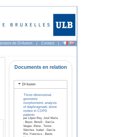
propos de DI-fusion
|
Contact
|
Documents en relation
DI-fusion
Three-dimensional
geometric
morphometric analysis
of diaphragmatic dome
motion in COPD
patients
par López-Rey, José María
, Beyer, Benoît , García-
Vargas, Elena , Torres-
Sánchez, Isabel , García-
Río, Francisco , Bastir,