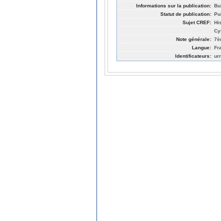
Informations sur la publication:
Bu
Statut de publication:
Pu
Sujet CREF:
Hi
Cy
Note générale:
7è
Langue:
Fr
Identificateurs:
ur