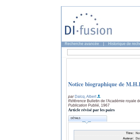
Recherche avancée
|
Historique de rec
Notice biographique de M.H.
par
Dalcq, Albert
Référence
Bulletin de l'Académie royale 
Publication
Publié, 1967
Article révisé par les pairs
DÉTAILS
Titre:
No
Auteur:
Da