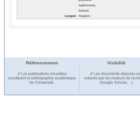
taphonomy
botany
Langue:
Anglais
Référencement
Visibilité
Les publications encodées
Les documents déposés so
constituent la bibliographie académique
indexés par les moteurs de rech
de l'Université.
(Google Scholar,…).