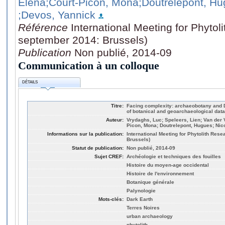
Elena
;Court-Picon, Mona
;Doutrelepont, H
;Devos, Yannick
Référence
International Meeting for Phytol
september 2014: Brussels)
Publication
Non publié, 2014-09
Communication à un colloque
DÉTAILS
Titre:
Facing complexity: archaeobotany and D
of botanical and geoarchaeological data
Auteur:
Vrydaghs, Luc; Speleers, Lien; Van der 
Picon, Mona; Doutrelepont, Hugues; Nico
Informations sur la publication:
International Meeting for Phytolith Res
Brussels)
Statut de publication:
Non publié, 2014-09
Sujet CREF:
Archéologie et techniques des fouilles
Histoire du moyen-age occidental
Histoire de l'environnement
Botanique générale
Palynologie
Mots-clés:
Dark Earth
Terres Noires
urban archaeology
phytolith