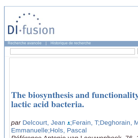
Recherche avancée
|
Historique de recherche
The biosynthesis and functionality 
lactic acid bacteria.
par
Delcourt, Jean
;Ferain, T
;Deghorain, 
Emmanuelle
;Hols, Pascal
Référence
Antonie van Leeuwenhoek, 76, 