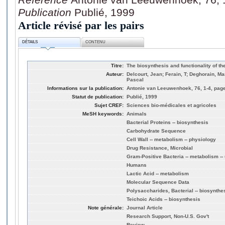
Publication
Publié, 1999
Article révisé par les pairs
DÉTAILS
CONTENU
Titre:
The biosynthesis and functionality of the 
Auteur:
Delcourt, Jean; Ferain, T; Deghorain, M
Pascal
Informations sur la publication:
Antonie van Leeuwenhoek, 76, 1-4, page
Statut de publication:
Publié, 1999
Sujet CREF:
Sciences bio-médicales et agricoles
MeSH keywords:
Animals
Bacterial Proteins -- biosynthesis
Carbohydrate Sequence
Cell Wall -- metabolism -- physiology
Drug Resistance, Microbial
Gram-Positive Bacteria -- metabolism -- 
Humans
Lactic Acid -- metabolism
Molecular Sequence Data
Polysaccharides, Bacterial -- biosynthe
Teichoic Acids -- biosynthesis
Note générale:
Journal Article
Research Support, Non-U.S. Gov't
Review